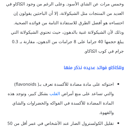
وخمس مرات عن الشاي الأسود. وعلى الرغم من وجود الكاكاو في
العديد من المنتجات مثل الشيكولاتة، إلا أن الباحثين يقولون إن
احتساءه هو أفضل الطرق للاستفادة التامة من فوائده الصحية.
وذلك لأن الشيكولاتة غنية بالدهون، حيث تحتوي الشيكولاتة التي
يبلغ حجمها 40 جراما على 8 جرامات من الدهون، مقارنة بـ 0.3
جرام في كوب الكاكاو.
وللكاكاو فوائد عديده نذكر منها
احتوائه على مادة مضادة للأكسدة تعرف بـ( flavonoids)
والتي تساعد على منع أمراض
القلب
بشكل كبير، وتوجد هذه
المادة المضادة للأكسدة في الفواكه والخضراوات والشاي
والقهوة.
تقليل الكولسترول الضار عند الأشخاص في عمر أقل من 50