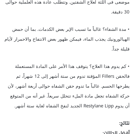
موضعى فى اللثة لعلاج الشفتين. وتتطلب عادة هذه العلملية حوالى
30 دقيقة.
• مدة الشفاء؟ غالباً ما تسبب الإبر بعض الكدمات. بما أن حمض
الهيالورونيك يجذب الماء، فيمكن ظهور بعض الانتفاخ والاحمرار لأيام
قليلة جداً.
• كم يدوم هذا العلاج؟ يتوقف هذا الأمر على المادة المستعملة
فالحقن Fillers المؤقتة تدوم من ستة أشهر إلى 12 شهراً، ثم
يطرحها الحسم. غالباً ما تدوم حقن الشفاه حوالى أربعة أشهر، لأن
حركة الشفاه تجعل مادة الملء تتحلل سريعاً. غير أنه من المتوقع
أن يدوم Restylane Lipp الجديد لنفخ الشفاه لغاية ستة أشهر.
نتائج:
أفضل الحالات: