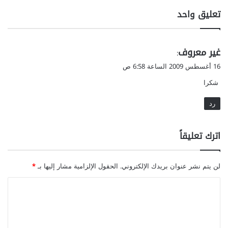
ل
ح
تعليق واحد
و
ل
ز
ح
ن
ي
ي
غير معروف
أ
و
:
ث
ي
ق
16 أغسطس 2009 الساعة 6:58 ص
ن
ة
و
ا
شكرا
ا
ل
ء
ل
رد
ا
ش
ل
ع
ر
ر
اترك تعليقاً
ض
ا
ع
لن يتم نشر عنوان بريدك الإلكتروني.
الحقول الإلزامية مشار إليها بـ
*
ة
ا
ل
ت