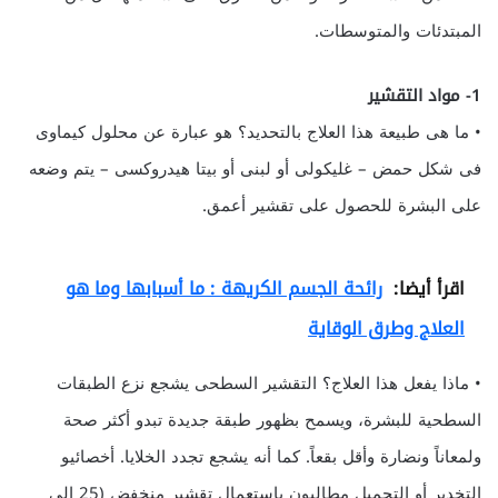
المبتدئات والمتوسطات.
1- مواد التقشير
• ما هى طبيعة هذا العلاج بالتحديد؟ هو عبارة عن محلول كيماوى
فى شكل حمض – غليكولى أو لبنى أو بيتا هيدروكسى – يتم وضعه
على البشرة للحصول على تقشير أعمق.
اقرأ أيضا:
رائحة الجسم الكريهة : ما أسبابها وما هو
العلاج وطرق الوقاية
• ماذا يفعل هذا العلاج؟ التقشير السطحى يشجع نزع الطبقات
السطحية للبشرة، ويسمح بظهور طبقة جديدة تبدو أكثر صحة
ولمعاناً ونضارة وأقل بقعاً. كما أنه يشجع تجدد الخلايا. أخصائيو
التخدير أو التجميل مطالبون باستعمال تقشير منخفض (25 الى