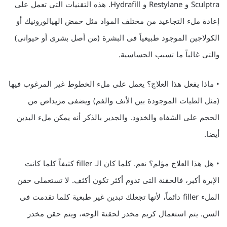
Sculptra و Restylane و Hydrafill. هذه التقنيات التى تعمل على
إعادة ملء التجاعيد من مختلف المواد مثل حمض الهيالورونيك أو
الكولاجين الموجود طبيعياً فى البشرة (من أصل بشرى أو حيوانى)
والتى غالباً ما تسبب الحساسية.
• ماذا يفعل هذا العلاج؟ يعمل على ملء الخطوط غير المرغوب فيها
(مثل الطيات الموجودة بين الأنف والفم) ويضفى مزيداص من
الحجم على الشفاه والخدود. والجدير بالذكر أنه يمكن ملء اليدين
أيضا.
• هل هذا العلاج مؤلم؟ نعم. كلما كان الـ filler كثيفاً كلما كانت
الإبرة أكبر، فالحقنة التى تدوم أكثر تكون أكثف. لا تستعملى حقن
الملء filler دائماً، لأنها تجعلك تبدين غير طبعية كلما تقدمت فى
السن. يتم استعمال كريم مخدر لحقنة الوجه، ويتم حقن مخدر