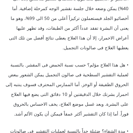
40%) يمكن وضعه خلال جلسة نقشير الوجه كمرحلة إضافية. أما
أخصائيو الجلد فيستعملون تركيزاً أعلى من 50 الى 99%، وهو ما
يعنى أن البشرة تفقد عدداً أكثر من الطبقات، وقد تظهر عليها
أعراض الاحمرار، إلا أن هذا العلاج يعطى نتائج أفضل من تلك التى
يعطيها العلاج فى صالونات التجميل.
• هل هذا العلاج مؤلم؟ حسب نسبة الحمض فى المقشر. بالنسبة
لعملية التقشير السطحية فى صالون التجميل يمكن الشعور ببعض
الحروق الطفيفة أو الوخز. أما الممارس المحترف فسوف ينتبه إلى
احمرار بشرتك خلال الدقيقتين أو 10 دقائق التى يضع فيها العلاج
على البشرة. وبعد غسل موضع العلاج، يخف الاحساس بالحروق
فوراً. أما إذا كان التقشير أكثر عمقاً فيمكن أن يكون الألم أشد.
• مدة الشفاء؟ ضئيلة جداً بالنسبة لعمليات التقشير فى صالونات