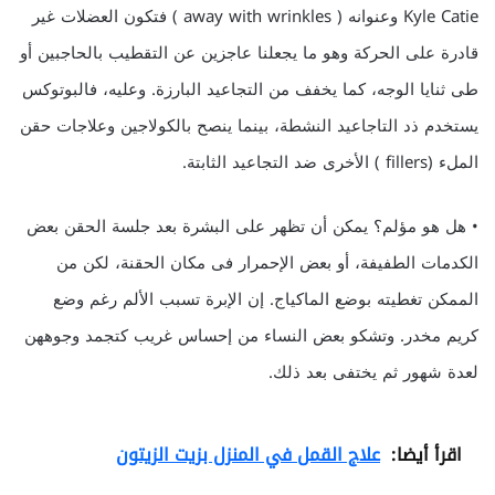
Kyle Catie وعنوانه ( away with wrinkles ) فتكون العضلات غير
قادرة على الحركة وهو ما يجعلنا عاجزين عن التقطيب بالحاجبين أو
طى ثنايا الوجه، كما يخفف من التجاعيد البارزة. وعليه، فالبوتوكس
يستخدم ذد التاجاعيد النشطة، بينما ينصح بالكولاجين وعلاجات حقن
الملء (fillers ) الأخرى ضد التجاعيد الثابتة.
• هل هو مؤلم؟ يمكن أن تظهر على البشرة بعد جلسة الحقن بعض
الكدمات الطفيفة، أو بعض الإحمرار فى مكان الحقنة، لكن من
الممكن تغطيته بوضع الماكياج. إن الإبرة تسبب الألم رغم وضع
كريم مخدر. وتشكو بعض النساء من إحساس غريب كتجمد وجوههن
لعدة شهور ثم يختفى بعد ذلك.
اقرأ أيضا:
علاج القمل في المنزل بزيت الزيتون