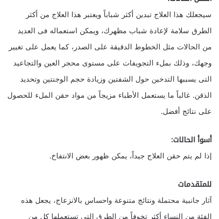
سيجعلك هذا العلاج تبدين أكثر شباباً ويعتبر هذا العلاج من أكثر
الطرق سلامة لإعادة شباب مظهرك، ويمكن استعماله فى العديد
من الحالات مثل الخطوط الدقيقة على الصدر، كما يعمل على تغيير
وجهك، وذلك بملء التجويفات على مستوى محجر العين والتجاعيد
التى يسببها التدخين حول الشفتين وزيادة حجم الوجنتين وتحديد
الذقن. غالباً ما يستعمل الأطباء مزيجاً من مواد حقن الملء للحصول
على نتائج أفضل.
أسوأ الحالات:
إذا لم يتم حقن العلاج جيداً، يمكن ظهور بعض الانتفاخ.
للمتقدمات
آثار جانبية محتملة ونتائج متنوعة واحساس بالانزعاج، يجعل هذه
الفئة من النساء أكثر تخوفاً من الطرق التى تستعملها كل من