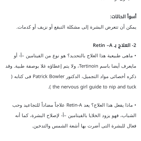
أسوأ الحالات:
يمكن أن تتعرض البشرة إلى مشكلة التبقع أو نزيف أو كدمات.
2- العلاج بـ Retin –A
• ماهى طبيعية هذا العلاج بالتحديد؟ هو نوع من الفيتامين –أ- أو
مايعرف أيضا باسم Tertinoin، ولا يتم إعطاؤه غلا بوصفة طبية. وقد
ذكره أخصائى مواد التجميل، الدكتور Patrick Bowler فى كتابه (
the nervous girl guide to nip and tuck ).
• ماذا يفعل هذا العلاج؟ يعد Retin-A علاجاً مضاداً للتجاعيد وحب
الشباب، فهو يزود الخلايا بالفيتامين –أ- لإصلاح البشرة، كما أنه
فعال للبشرة التى أضرت بها أشعة الشمس والتدخين.