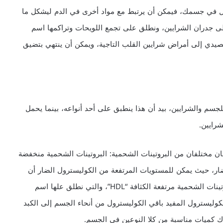
رول في جسمك، فيمكن أن يرتبط مع مواد أخرى في الدم ليشكل ما
 سوف تلتصق اللويحة إلى جدران الشرايين، ونطلق على تجمع اللويحات وتراكمها اسم
At”. قد يؤدي التصلب العصيدي إلى أمراض شرايين القلب التاجية، ويمكن أن ينتهي بتضيق
للجسم والشرايين، بيد أن هذا ينطبق على أحد أنواعه، بينما يحمل
شرايين.
ان مختلفان من البروتينات الشحمية: البروتينات الشحمية منخفضة
رول الضار، حيث يمكن للمستويات المرتفعة من الكوليسترول الضار أن
تتراكم في الشرايين وتؤدي إلى أمراض القلب. وهناك البروتينات الشحمية مرتفعة الكثافة “HDL”، والتي نطلق علها اسم
كوليسترول المفيد باقي الكوليسترول من أنحاء الجسم إلى الكبد
ك كميات مناسبة من كلا النوعين في الجسم.