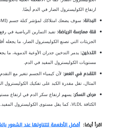
ارتفاع الكوليسترول الضار في الدم أيضًا.
البدانة:
سوف يضعك امتلاكك لمؤشر كتلة جسم (BMI) أعلى من 30 تحت خطر ارتفاع الكوليسترول الضار.
قلة ممارسة الرياضة:
الجزيئات التي تصنع الكوليسترول الضار، ما يجعله أقل
التدخين:
يدمر التدخين جدران الأوعية الدموية، ما يجع
مستويات الكوليسترول المفيد في الدم.
التقدم في العمر:
لأن كيمياء الجسم تتغير مع التقد
المثال، تقل مقدرة الكبد على تفكيك الكوليسترول الض
مرض السكر:
يسهم ارتفاع سكر الدم في ارتفاع مستو
الكثافة VLDL، كما يقل مستوى الكوليسترول المفيد. بالإضافة إلى أن ارتفاع سكر الدم يخرب الغشاء الداخلي للشرايين.
اقرأ أيضا:
أفضل الأطعمة لتتناولها عند الشعور بالغ