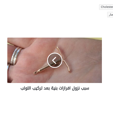
Choleste
ضار
سبب
نزول
افرازات
بنية
بعد
تركيب
اللولب
سبب نزول افرازات بنية بعد تركيب اللولب