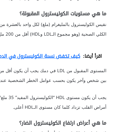
ما هي مستويات الكوليسترول المقبولة؟
نقيس الكوليسترول بالمليغرام (ملغ) لكل واحد بالعشرة م
الكلي الصحية (وهو مجموع الـLDL وHDL) أقل من 200 ملغ/دسل.
اقرأ أيضا:
كيف تخفض نسبة الكوليسترول في الدم
بين شخص وآخر يكون بحسب عوامل الخطر الشخصية عنده ل
يجب أن ي
أمراض القلب تزداد كلما كان مستوى الـHDL أعلى.
ما هي أعراض ارتفاع الكوليسترول الضار؟