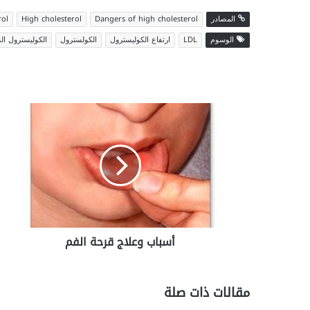
المصادر
Dangers of high cholesterol
High cholesterol
rol
الوسوم
LDL
ارتفاع الكوليسترول
الكولسترول
الكوليسترول ال
أسباب
وعلاج
قرحة
الفم
أسباب وعلاج قرحة الفم
مقالات ذات صلة