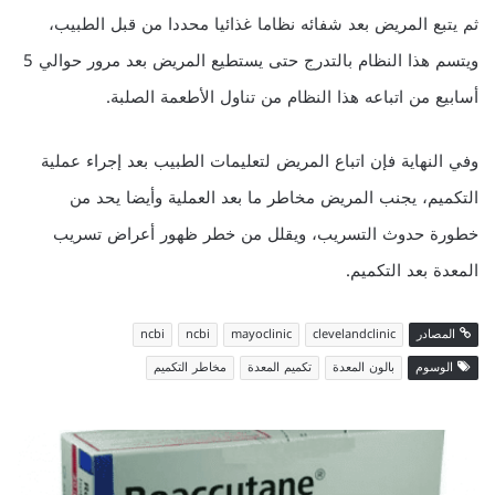
ثم يتبع المريض بعد شفائه نظاما غذائيا محددا من قبل الطبيب،
ويتسم هذا النظام بالتدرج حتى يستطيع المريض بعد مرور حوالي 5
أسابيع من اتباعه هذا النظام من تناول الأطعمة الصلبة.
وفي النهاية فإن اتباع المريض لتعليمات الطبيب بعد إجراء عملية
التكميم، يجنب المريض مخاطر ما بعد العملية وأيضا يحد من
خطورة حدوث التسريب، ويقلل من خطر ظهور أعراض تسريب
المعدة بعد التكميم.
المصادر
clevelandclinic
mayoclinic
ncbi
ncbi
الوسوم
بالون المعدة
تكميم المعدة
مخاطر التكميم
روكتان
(Roaccutane)