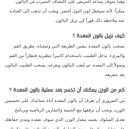
وهذا سوف يساعد المريض على اكتشاف التسرب من البالون
مبكراً، لأنه سيجعل لون البول أخضر. ويجب أن تذهب إلى العيادة
عند ملاحظة ذلك فوراً كي تزيل البالون.
كيف نزيل بالون المعدة ؟
نسحب بالون المعدة بنفس الطريقة التي وضعناه، بطريق الفم
والمريء. يدخل الطبيب باستخدام كاميرا تنظيرية قثطاراً من الفم
وصولاً إلى المعدة. ثم يُثقب البالون ويفرغه. يسحب الطبيب البالون
بعد تنفريغه.
كم من الوزن يمكنك أن تخسر بعد عملية بالون المعدة ؟
من الضروري أن تعرف أن بالون المعدة أداة تساعدك على تخسيس
الوزن، ويجب أن ترفقها مع الحمية والتمارين الرياضية وبرنامج
تعديل السلوك. يعتمد مقدار الوزن الذي سوف تفقده ومدى حفاظك
على تقليل وزنك على مدى التزامك بالحمية الغذائية وعلى تكيفك