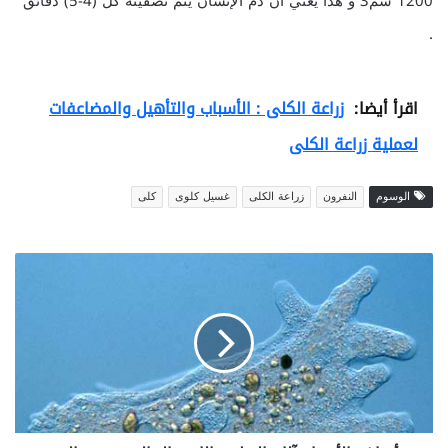
1200 سم3 و هذا يعني أن دم الإنسان يتم تصفيته كل (4-5) دقائق
.
اقرأ أيضا:
زراعة الكلى : الأسباب والتأهيل والمضاعفات
لعملية زراعة الكلى
الوسوم
النفرون
زراعة الكلى
غسيل كلوى
كلى
أ
ع
ر
ا
ض
ا
ل
أ
م