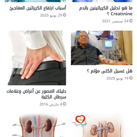
ل
و
ما هو تحليل الكرياتينين بالدم
أسباب ارتفاع الكرياتين المفاجئ
م
د
Creatinine ؟
29 يونيو 2020
ص
ا
24 سبتمبر 2021
ح
ل
و
ف
ب
ق
ب
ر
ا
ي
ل
و
د
ا
م
ل
هل غسيل الكلى مؤلم ؟
م
19 يونيو 2020
ف
ا
دليلك المصور عن أعراض وعلامات
ص
سرطان الكلية
ل
4 مارس 2016