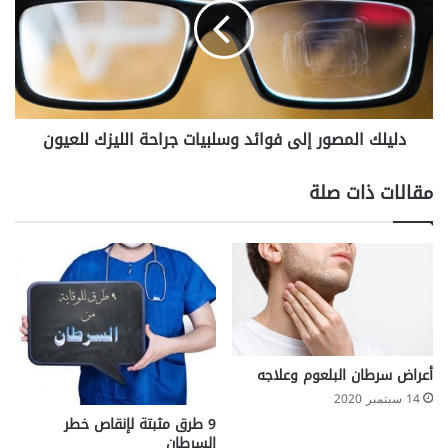
م
ل
ض
ك
ا
ا
ع
ل
ف
م
ا
ص
دليلك المصور إلى فوائد وسلبيات جراحة الليزك للعيون
ت
و
ا
ر
ر
إ
مقالات ذات صلة
ت
ل
ف
ى
ا
ف
ع
و
ض
ا
غ
ئ
ط
د
ا
و
ل
س
أعراض سرطان البلعوم وعلاجه
د
ل
14 سبتمبر 2020
م
ب
9 طرق مثبتة لإنقاص خطر
ي
السرطان