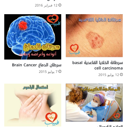
ا
12 فبراير 2016
ت
ج
ر
ا
ح
ة
ا
ل
ل
ي
سرطانة الخلايا القاعدية basal
سرطان الدماغ Brain Cancer
ز
cell carcinoma
7 يوليو 2015
ك
12 يوليو 2015
ل
ل
ع
ي
و
ن