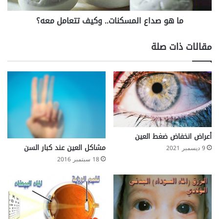
a
ا
ما هو صداع المسكنات.. وكيف تتعامل معه؟
ل
م
س
مقالات ذات صلة
ك
ن
ا
ت
.
.
و
ك
ي
أعراض انخفاض ضغط العين
ف
مشاكل العين عند كبار السن
9 ديسمبر 2021
ت
18 سبتمبر 2016
ت
ع
ا
م
ل
م