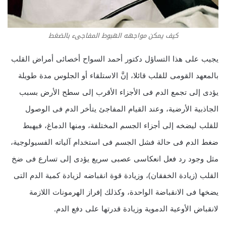
كيف يمكن مواجهه الهبوط المفاجىء بالضغط
يجيب على هذا التساؤل دكتور أحمد السواح أخصائى أمراض القلب
بالمعهد القومى للقلب قائلا، إنَّ الاستلقاء أو الجلوس مدة طويلة
يؤدى إلى تجمع الدم فى الأجزاء الأقرب إلى سطح الأرض بسبب
الجاذبية الأرضية، وعند القيام المفاجئ يتأخر الدم فى الوصول
للقلب ليضخه إلى أجزاء الجسم المختلفة، ومنها الدماغ، فيهبط
ضغط الدم فى حالة فشل الجسم فى استخدام آلياته الفسيولوجية،
مثل وجود رد فعل انعكاسى عصبى سريع يؤدى إلى تسارع فى ضخ
القلب (زيادة الخفقان)، وزيادة قوة انقباضه لزيادة كمية الدم التى
يضخها فى الانقباضة الواحدة، وكذلك إفراز الهرمونات اللازمة
لانقباض الأوعية الدموية وزيادة قدرتها على دفع الدم.