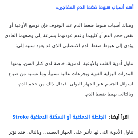
أهم أسباب هبوط ضغط الدم المفاجىء
وهناك أسباب هبوط ضغط الدم عند الوقوف فإن توسع الأوعية أو
نقص حجم الدم أو كليهما وعدم عودتهما بسرعة إلى وضعهما العادى
يؤدى إلى هبوط ضغط الدم الانتصابى الذى قد يعود سببه إلى:
تناول أدوية القلب والأوعية الدموية، خاصة لدى كبار السن، ومنها
المدرات البولية القوية وبجرعات عالية نسبياً، وما تسببه من ضياع
لسوائل الجسم عبر الجهاز البولى، فيقلل ذلك من حجم الدم،
وبالتالى يهبط ضغط الدم.
اقرأ أيضا:
الجلطة الدماغية أو السكتة الدماغية Stroke
تناول الأدوية التى لها تأثير على الجهاز العصبى، وبالتالى فقد تؤثر