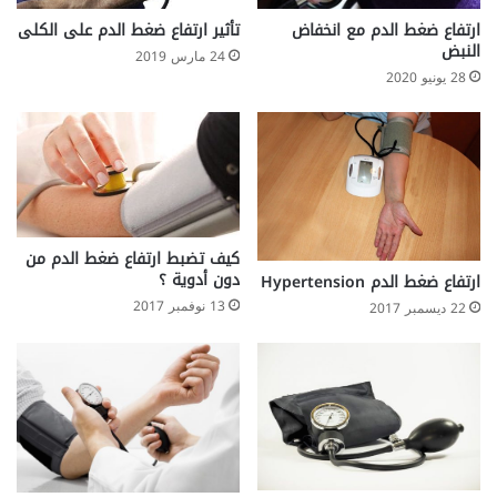
ن
ع
ا
ارتفاع ضغط الدم مع انخفاض
تأثير ارتفاع ضغط الدم على الكلى
ل
ل
النبض
24 مارس 2019
ى
س
28 يونيو 2020
ا
ا
ل
ئ
أ
ل
ظ
ا
ا
ل
ف
م
ر
ن
و
كيف تضبط ارتفاع ضغط الدم من
دون أدوية ؟
ي
ارتفاع ضغط الدم Hypertension
13 نوفمبر 2017
22 ديسمبر 2017