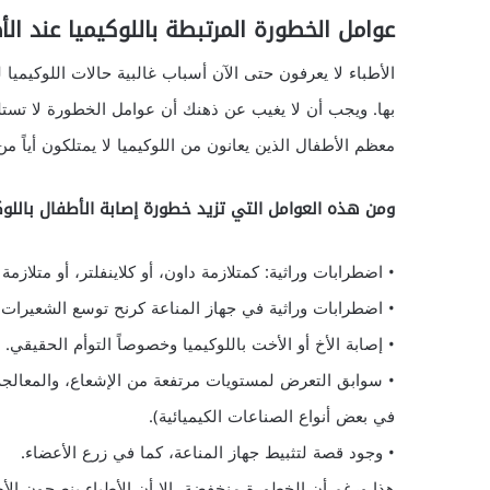
عوامل الخطورة المرتبطة باللوكيميا عند الأ
الأطباء لا يعرفون حتى الآن أسباب غالبية حالات اللوكيميا
بها. ويجب أن لا يغيب عن ذهنك أن عوامل الخطورة لا تستل
معظم الأطفال الذين يعانون من اللوكيميا لا يمتلكون أياً م
ومن هذه العوامل التي تزيد خطورة إصابة الأطفال باللوك
• اضطرابات وراثية: كمتلازمة داون، أو كلاينفلتر، أو متلازم
• اضطرابات وراثية في جهاز المناعة كرنح توسع الشعيرات ataxia telangiectasia.
• إصابة الأخ أو الأخت باللوكيميا وخصوصاً التوأم الحقيقي.
• سوابق التعرض لمستويات مرتفعة من الإشعاع، والمعالجة ا
في بعض أنواع الصناعات الكيميائية).
• وجود قصة لتثبيط جهاز المناعة، كما في زرع الأعضاء.
هذا ورغم أن الخطورة منخفضة، إلا أن الأطباء ينصحون ال