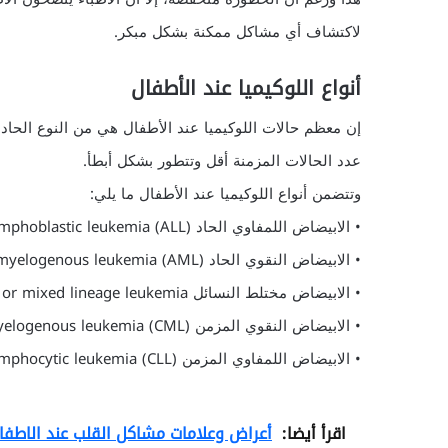
لاكتشاف أي مشاكل ممكنة بشكل مبكر.
أنواع اللوكيميا عند الأطفال
إن معظم حالات اللوكيميا عند الأطفال هي من النوع الحاد،
عدد الحالات المزمنة أقل وتتطور بشكل أبطأ.
وتتضمن أنواع اللوكيميا عند الأطفال ما يلي:
• الابيضاض اللمفاوي الحاد Acute lymphoblastic leukemia (ALL): وهو يشاهد في ثلاثة أرباع حالات اللوكيميا لدة الأطفال.
• الابيضاض النقوي الحاد Acute myelogenous leukemia (AML): وهو في المرتبة الثانية من حيث الانتشار.
• الابيضاض مختلط النسائل Hybrid or mixed lineage leukemia: وهو حالة نادرة تضم كلاً من النوعين السابقين.
• الابيضاض النقوي المزمن Chronic myelogenous leukemia (CML) وهو نادر عند الأطفال.
• الابيضاض اللمفاوي المزمن Chronic lymphocytic leukemia (CLL) وهي حالة نادرة جداً لدى الأطفال.
اقرأ أيضا:
أعراض وعلامات مشاكل القلب عند الاطفا