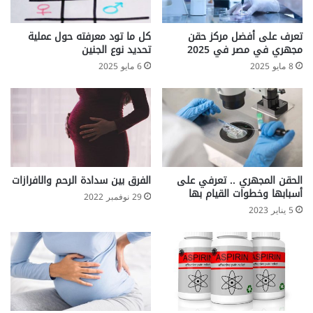
ر
م
ن
ي
تعرف على أفضل مركز حقن
كل ما تود معرفته حول عملية
ع
مجهري في مصر في 2025
تحديد نوع الجنين
ا
8 مايو 2025
6 مايو 2025
ن
ي
م
ن
ا
ل
س
م
الحقن المجهري .. تعرفي على
الفرق بين سدادة الرحم والافرازات
أسبابها وخطوات القيام بها
ن
29 نوفمبر 2022
ة
5 يناير 2023
ا
ل
م
ف
ر
ط
ة