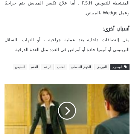
المنشطة للتبويض F.S.H . أما علاج تكيس المبايض يتم جراحيًا
وعمل Wedge بالمبيض.
أسباب أخرى:
مثل إلتصاقات داخلية بعد عملية جراحية ، أو التهاب بالسائل
البريتونى أو أنيميا حادة أو أمراض فى الغدد مثل الغدة الدرقية
الوسوم
التبويض
الجهاز التناسلي
الحمل
الرحم
العقم
المبايض
ع
م
ل
ك
و
ش
خ
ص