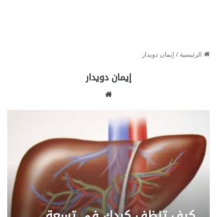
الرئيسية
/
إيمان دويدار
إيمان دويدار
موق
ع
الوي
ب
كيف تنظف كبدك في تسعة