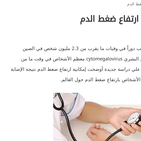
أشارت دراسة صينية سابقة إلى أن ضغط الدم المرتفع يلعب دوراً في وفيات ما يقرب من 2.3 مليون شخص في الصين
بمشاكل الأوعية الدموية بالقلب كل عام، ويصيب الفيروس البشري cytomegalovirus معظم الأشخاص في وقت ما من
لي دراسة جديدة أوضحت إمكانية ارتفاع ضغط الدم نتيجة الإصابة
 الأشخاص بارتفاع ضغط الدم حول العالم.