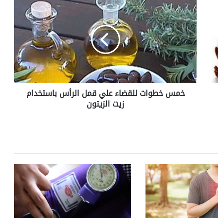
خ
م
س
خ
ط
و
ا
ت
ل
خمس خطوات للقضاء علي قمل الرأس باستخدام
ل
زيت الزيتون
ق
ض
ا
ء
ع
ل
ي
ق
م
ل
ا
ل