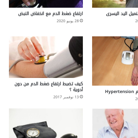
ر
أ
ميل اليد اليسرى
ارتفاع ضغط الدم مع انخفاض النبض
س
28 يونيو 2020
ب
ا
س
ت
خ
د
ا
م
ز
ي
كيف تضبط ارتفاع ضغط الدم من دون
ت
أدوية ؟
Hyp
ا
13 نوفمبر 2017
ل
ز
ي
ت
و
ن