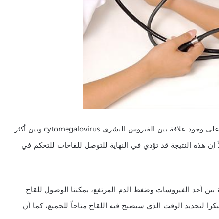
اكتشف فريق البحث من مستشفى بكين للقلب أول دليل على وجود علاقة بين الفيروس البشري cytomegalovirus وبين أكثر
ً إن هذه النتيجة قد تؤدي في النهاية للتوصل للقاحات للتحكم في
قة بين أحد الفيروسات وضغط الدم المرتفع، يمكننا الوصول للقاح
را لتحديد الوقت الذي سيصبح فيه اللقاح متاحاً للجميع، كما أن