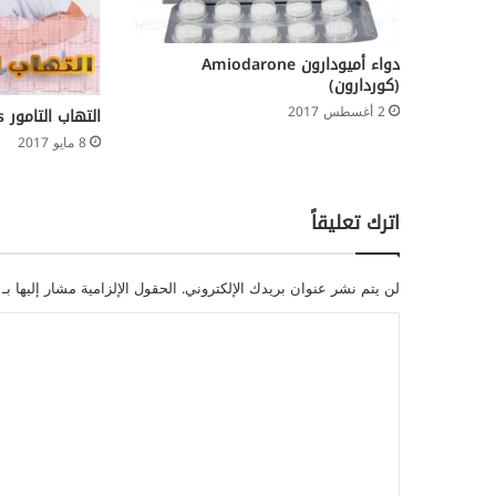
دواء أميودارون Amiodarone
(كوردارون)
2 أغسطس 2017
التهاب التامور pericarditis
8 مايو 2017
اترك تعليقاً
لن يتم نشر عنوان بريدك الإلكتروني.
الحقول الإلزامية مشار إليها بـ
ا
ل
ت
ع
ل
ي