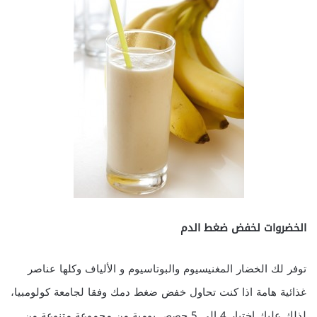
الخضروات لخفض ضغط الدم
توفر لك الخضار المغنيسيوم والبوتاسيوم و الألياف وكلها عناصر
غذائية هامة اذا كنت تحاول خفض ضغط دمك وفقا لجامعة كولومبيا،
لذلك عليك اختيار 4 إلى 5 حصص يومية من مجموعة متنوعة من