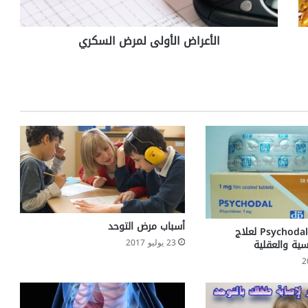
ا
ل
الأعراض الأولى لمرض السكري
أ
و
ل
ى
ل
م
ر
ض
ا
ل
س
ك
ر
أسباب مرض التوحد
ي
دواء سيكودال Psychodal لعلاج
23 يوليو 2017
سية والعقلية