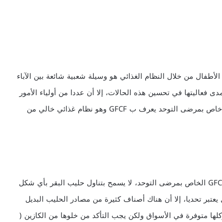
لأطفال من خلال النظام الغذائي هو وسيلة شعبية شائعة بين الآباء
ى فعاليتها في تحسين هذه الحالات، إلا أن عددا من أولياء الأمور
أكدوا أن حياتهم تغيرت إلى الأفضل بعد تبنيهم نظام غذائي خاص بمرضى التوحد يعرف ب GFCF وهو نظام غذائي خالي من
شرب الحليب مفيد للأطفال عموما ولكن النظام الغذائي GFCF الخاص بمرضى التوحد، لا يسمح بتناول حليب البقر بأي شكل
يعتبر تحديا، إلا أن هناك أصناف كثيرة من مصادر الحليب البديل
لها متوفرة في الأسواق ولكن يجب التأكد من خلوها من الكازين (