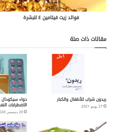
ت
ف
فوائد زيت فيتامين E للبشرة
ي
ت
ا
م
مقالات ذات صلة
ي
ن
E
ل
ل
ب
ش
ر
ة
ريدون شراب للأطفال والكبار
الاضطرابات النف
27 يونيو 2021
20 ديسمبر 2020