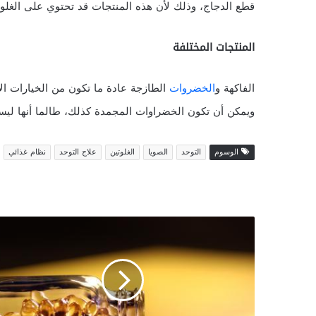
قطع الدجاج، وذلك لأن هذه المنتجات قد تحتوي على الغلوت
المنتجات المختلفة
الفاكهة و
الخضروات
الطازجة عادة ما تكون من الخيارات الآم
ويمكن أن تكون الخضراوات المجمدة كذلك، طالما أنها ليس
الوسوم
التوحد
الصويا
الغلوتين
علاج التوحد
نظام غذائي
ف
و
ا
ئ
د
ز
ي