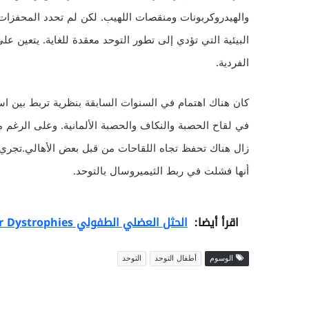
والهيدروكربونات ومنقصات اللهيب. لكن لم تحدد المحفزات ا
البيئية التي تؤدي إلى تطور التوحد معقدة للغاية. يتعين على 
الفردية.
كان هناك اهتمام في السنوات السابقة بنظرية تربط بين اس
في لقاح الحصبة والنكاف والحصبة الألمانية. وعلى الرغم من
زال هناك تحفظ تجاه اللقاحات من قبل بعض الأهالي.تجري ا
أنها فشلت في ربط الثيميروسال بالتوحد.
اقرأ أيضا:
الحثل العضلي الطفولي Pediatric Muscular Dystrophies
الوسوم
أطفال التوحد
التوحد