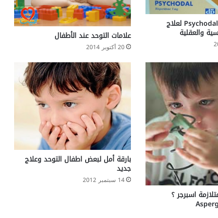
ت
ع
م
دواء سيكودال Psychodal لعلاج
ا
سية والعقلية
علامات التوحد عند الأطفال
ل
20 أكتوبر 2014
د
و
ا
ء
ب
ر
و
ز
ا
ك
بارقة أمل لبعض اطفال التوحد وعلاج
جديد
14 سبتمبر 2012
لازمة اسبرجر ؟
Asper