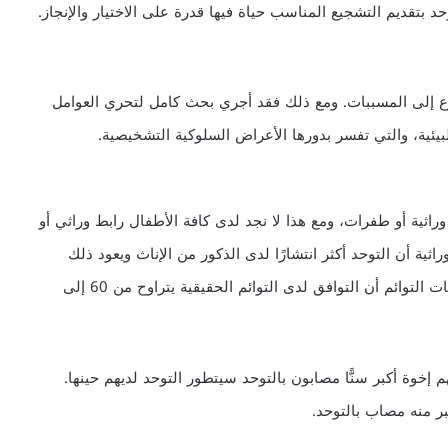
 بتقديم التشجيع المناسب حياة فيها قدرة على الاختيار والإنجاز.
ع إلى المسببات. ومع ذلك فقد أجري بحث كامل لتحري العوامل
لبيئية، والتي تفسر بدورها الأعراض السلوكية التشخيصية.
راثية أو طفرات، ومع هذا لا نجد لدى كافة الأطفال رابط وراثي أو
ية أن التوحد أكثر انتشارًا لدى الذكور من الإناث ويعود ذلك
للاختلافات الوراثية المرتبطة بالصبغي X، كما أظهرت دراسات التوائم أن التوافق لدى التوائم الحقيقية يتراوح من 60 إلى
ن الأطفال الذين لديهم إخوة أكبر سنًّا مصابون بالتوحد سيتطور التوحد لديهم حينها.
بر منه مصاب بالتوحد.