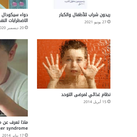
ل
ي
د
ريدون شراب للأطفال والكبار
؟
الاضطرابات النف
27 يونيو 2021
20 ديسمبر 2020
نظام غذائي لمرضى التوحد
15 أبريل 2014
ماذا تعرف عن مت
ger syndrome
17 يناير 2014