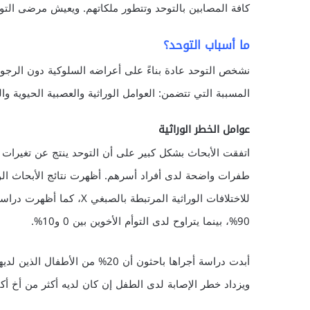
كافة المصابين بالتوحد وتتطور ملكاتهم. ويعيش مرضى التوحد
ما أسباب التوحد؟
نشخص التوحد عادة بناءً على أعراضه السلوكية دون الرجو
المسببة التي تتضمن: العوامل الوراثية والعصبية الحيوية وا
عوامل الخطر الوراثية
اتفقت الأبحاث بشكل كبير على أن التوحد ينتج عن تغيرات و
طفرات واضحة لدى أفراد أسرهم. أظهرت نتائج الأبحاث الوراث
90%، بينما يتراوح لدى التوأم الأخوين بين 0 و10%.
أبدت دراسة أجراها باحثون أن 20% م
ويزداد خطر الإصابة لدى الطفل إن كان لديه أكثر من أخ أك