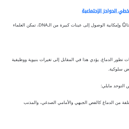
طي الحواجز الإجتماعية
ونظرًا لسرعة ودقة طرق تحديد التسلسل الجيني المتاحة حاليًّا وإمكانية الوصول إلى عينات كبيرة من الـDNA، تمكن العلماء
 تطور الدماغ. يؤدي هذا في المقابل إلى تغيرات بنيوية ووظيفية
ض سلوكية.
 التوحد مايلي:
فة من الدماغ كالفص الجبهي والأمامي الصدغي، والمذنب