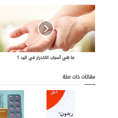
م
ا
ه
ي
أ
س
ب
ا
ب
ما هي أسباب الاخدرار في اليد ؟
ا
ل
ا
خ
مقالات ذات صلة
د
ر
ا
ر
ف
ي
ا