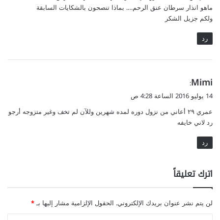
ماهو انذار سرطان عنق الرحم…. بماذا تنصحون بالشكايات السابقة
ولكم جزيل الشكر
رد
ي
Mimi
:
ق
14 يوليو 2016 الساعة 4:28 ص
و
عمري ٢٩ أعاني من نزول دوره لمده شهرين وللآن لم تخف وغير متزوجه أرجو
ل
رد لاني خايفه
رد
اترك تعليقاً
لن يتم نشر عنوان بريدك الإلكتروني.
الحقول الإلزامية مشار إليها بـ
*