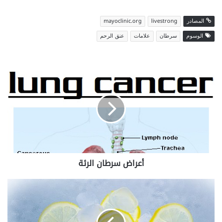
المصادر
livestrong
mayoclinic.org
الوسوم
سرطان
علامات
عنق الرحم
أعراض
سرطان
الرئة
أعراض سرطان الرئة
15
فائدة
من
فوائد