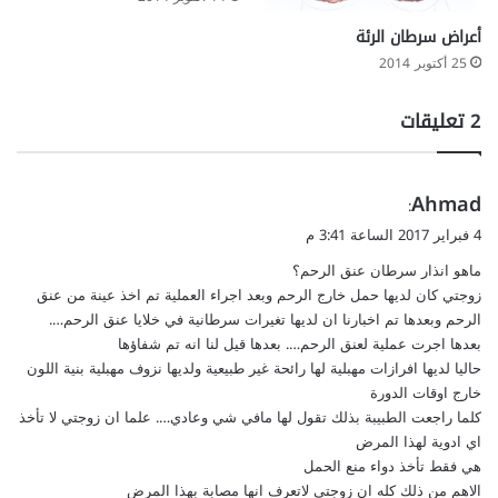
أعراض سرطان الرئة
25 أكتوبر 2014
‫2 تعليقات
ي
Ahmad
:
ق
4 فبراير 2017 الساعة 3:41 م
و
ماهو انذار سرطان عنق الرحم؟
ل
زوجتي كان لديها حمل خارج الرحم وبعد اجراء العملية تم اخذ عينة من عنق
الرحم وبعدها تم اخبارنا ان لديها تغيرات سرطانية في خلايا عنق الرحم….
بعدها اجرت عملية لعنق الرحم…. بعدها قيل لنا انه تم شفاؤها
حاليا لديها افرازات مهبلية لها رائحة غير طبيعية ولديها نزوف مهبلية بنية اللون
خارج اوقات الدورة
كلما راجعت الطبيبة بذلك تقول لها مافي شي وعادي…. علما ان زوجتي لا تأخذ
اي ادوية لهذا المرض
هي فقط تأخذ دواء منع الحمل
الاهم من ذلك كله ان زوجتي لاتعرف انها مصابة بهذا المرض