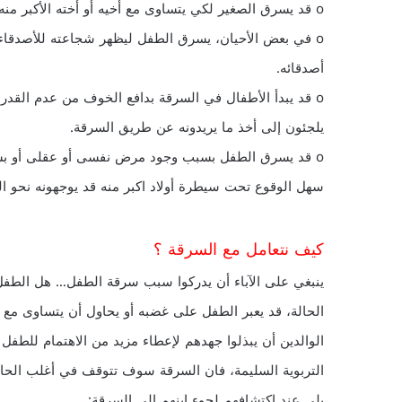
o قد يسرق الصغير لكي يتساوى مع أخيه أو أخته الأكبر منه سنا إذا أحس أن نصيبه من الحياة أقل منهما.
o في بعض الأحيان، يسرق الطفل ليظهر شجاعته للأصدقاء أو
أصدقائه.
o قد يبدأ الأطفال في السرقة بدافع الخوف من عدم القدر
يلجئون إلى أخذ ما يريدونه عن طريق السرقة.
o قد يسرق الطفل بسبب وجود مرض نفسى أو عقلى أو بسب
سهل الوقوع تحت سيطرة أولاد اكبر منه قد يوجهونه نحو ا
كيف نتعامل مع السرقة ؟
ينبغي على الآباء أن يدركوا سبب سرقة الطفل… هل الطفل 
الحالة، قد يعبر الطفل على غضبه أو يحاول أن يتساوى مع 
الوالدين أن يبذلوا جهدهم لإعطاء مزيد من الاهتمام للطفل 
التربوية السليمة، فان السرقة سوف تتوقف في أغلب الحالات
يلي عند اكتشافهم لجوء ابنهم إلى السرقة: