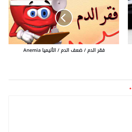
ق
ر
ا
ل
د
م
/
ض
فقر الدم / ضعف الدم / الأنيميا Anemia
ع
ف
ا
ل
د
م
/
*
ا
ل
أ
ن
ي
م
ي