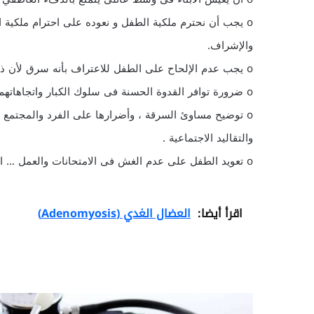
o يجب أن نحترم ملكية الطفل و نعوده على احترام ملكية ا
والإشراف.
o يجب عدم الإلحاح على الطفل للاعتراف بأنه سرق لأن ذلك يدفعه إلى الكذب فيتمادى فى سلوك السرقة والكذب.
o ضرورة توافر القدوة الحسنة فى سلوك الكبار واتجاهاتهم الموجهة نحو الأمانة .
o توضيح مساوئ السرقة ، وأضرارها على الفرد والمجتمع 
والتقاليد الاجتماعية .
o تعويد الطفل على عدم الغش فى الامتحانات والعمل … الخ
اقرأ أيضا:
العضال الغدي (Adenomyosis)
ش