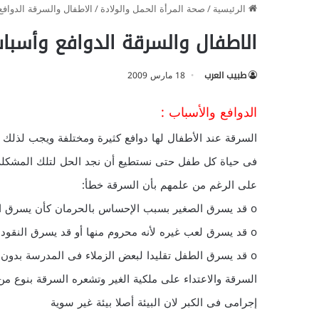
الرئيسية
/
صحة المرأة الحمل والولادة
/
الاطفال والسرقة الدوافع
الاطفال والسرقة الدوافع وأسباب 
طبيب العرب
18 مارس 2009
الدوافع والأسباب :
السرقة عند الأطفال لها دوافع كثيرة ومختلفة ويجب لذلك أ
فى حياة كل طفل حتى نستطيع أن نجد الحل لتلك المشكلة. 
على الرغم من علمهم بأن السرقة خطأ:
o قد يسرق الصغير بسبب الإحساس بالحرمان كأن يسرق الطعام لأنه يشتهى نوعا من الأكل لأنه جائع
o قد يسرق لعب غيره لأنه محروم منها أو قد يسرق النقود لشراء هذه الأشياء
o قد يسرق الطفل تقليدا لبعض الزملاء فى المدرسة بدون أ
السرقة والاعتداء على ملكية الغير وتشعره السرقة بنوع م
إجرامى فى الكبر لان البيئة أصلا بيئة غير سوية