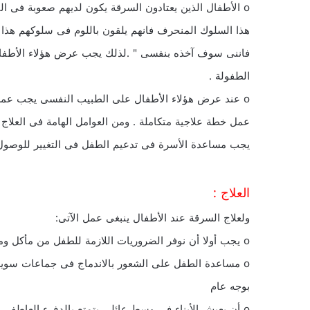
o الأطفال الذين يعتادون السرقة يكون لديهم صعوبة فى ال
هذا السلوك المنحرف فانهم يلقون باللوم فى سلوكهم هذا ع
فاننى سوف آخذه بنفسى " .لذلك يجب عرض هؤلاء الأطفال
الطفولة .
o عند عرض هؤلاء الأطفال على الطبيب النفسى يجب عمل 
عمل خطة علاجية متكاملة . ومن العوامل الهامة فى العلاج 
يجب مساعدة الأسرة فى تدعيم الطفل فى التغيير للوصول
العلاج :
ولعلاج السرقة عند الأطفال ينبغى عمل الآتى:
o يجب أولا أن نوفر الضروريات اللازمة للطفل من مأكل وملبس مناسب لسنه
o مساعدة الطفل على الشعور بالاندماج فى جماعات سوية
بوجه عام
o أن يعيش الأبناء فى وسط عائلى يتمتع بالدفء العاطفي بين الآباء والأبناء