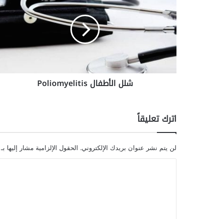
ل
ل
ا
ل
أ
ط
ف
ا
شلل الأطفال Poliomyelitis
ل
P
o
l
اترك تعليقاً
i
o
m
لن يتم نشر عنوان بريدك الإلكتروني.
الحقول الإلزامية مشار إليها بـ
y
e
ا
l
ل
i
ت
t
i
ع
s