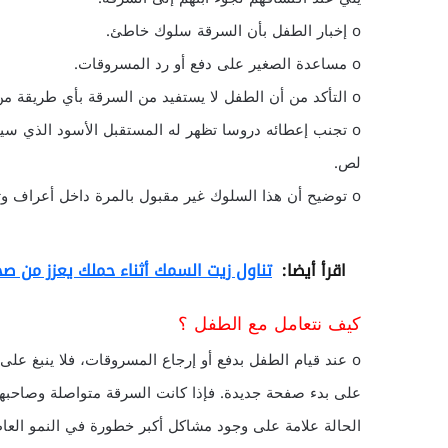
o إخبار الطفل بأن السرقة سلوك خاطئ.
o مساعدة الصغير على دفع أو رد المسروقات.
o التأكد من أن الطفل لا يستفيد من السرقة بأي طريقة من الطرق.
o تجنب إعطائه دروسا تظهر له المستقبل الأسود الذي سي
لص.
o توضيح أن هذا السلوك غير مقبول بالمرة داخل أعراف وتقاليد الأسرة والمجتمع والدين.
اقرأ أيضا:
تناول زيت السمك أثناء حملك يعزز من ص
كيف نتعامل مع الطفل ؟
o عند قيام الطفل بدفع أو إرجاع المسروقات، فلا ينبغ ع
على بدء صفحة جديدة. فإذا كانت السرقة متواصلة وصاحب
الحالة علامة على وجود مشاكل أكبر خطورة في النمو الع