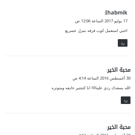
ي
Ihabmik
:
ق
17 يوليو 2017 الساعة 12:06 ص
و
احتي استعمل كوب قرفه بتنزل عسريع
ل
رد
ي
محبة الخير
:
ق
30 أغسطس 2016 الساعة 4:14 ص
و
الله يسعدك ردي عليناااا انا كتتتتير خايفه ومتوتره
ل
رد
ي
محبة الخير
:
ق