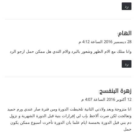
رد
ي
الهام
:
ق
28 ديسمبر 2016 الساعة 4:12 م
و
وانا متلك مع الام الظهر وشعور بالبرد والام الثدي هل ممكن حمل ارجو الرد
ل
رد
ي
زهرة البنفسج
:
ق
12 أكتوبر 2016 الساعة 4:07 م
و
انا متزوجة وبعد ولادتي الثانية تلخبطت الدورة ومن فترة صار عندي ورم حميد
ل
وتعالجت لكن صرت ألاحظ بإب لي إفرازات بنية قبل الدورة الشهرية و نزول
دم بني قبل الدورة بخمسة ايام علما بان الدورة تأخرت أسبوع ممكن يكون
حمل