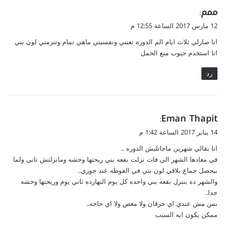
ي
ممم
:
ق
12 مارس 2017 الساعة 12:55 م
و
انا صارلي ثلاث ايام الم الدوره تعبني ونفسيتي ماهي تمام وتنزمني لون بني
ل
انا استخدم حبوب منع الحمل
رد
ي
Eman Thapit
:
ق
14 يناير 2017 الساعة 1:42 م
و
انا بقالي شهرين ماجاتليش الدوره ..
ل
في معادها الشهر الي فات نزلت بقعه بني ريحتها وحشه ومانزلتش تاني ولما
بيحصل جماع بلاقي لون بني في الفوطه عند جوزي..
والشهر ده بننزل بقعه بني واحده كل يوم النهارده تاني يوم وريحتها وحشه
جدا..
بس مش عندي اي حرقان ولا مغص ولا اي حاجه..
ممكن يكون ايه السبب