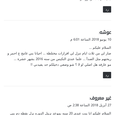
رد
ي
عوشه
:
ق
10 يونيو 2018 الساعة 6:01 م
و
السلام عليكم …
ل
صار لي من ثلاث ايام تنزل لي افرازات مختلطة … احيانا بني غامج ع احمر و
ريحتهم مثل الصدأ … علما عندي التكيس من سنه 2016 بشهر عشرة …
مو عارفه هل اصلي او لا ؟ شو وضعي دخيلكم حد يفيدني !!
رد
ي
غير معروف
:
ق
27 أبريل 2018 الساعة 2:38 ص
و
السلام عليكم انا بنت عندى 20 سنه بموعد نزول الدوره نزل نقطه دم بنى
ل