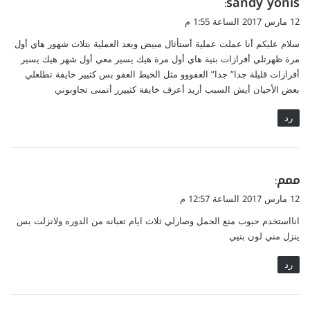
sandy yonis
:
ق
12 مارس 2017 الساعة 1:55 م
و
سلام عليكم أنا عملت عملية أستأثال مبيض وبعد العملية بثلاث شهور هاي أول
ل
مرة ظهرتلي أفرازات بنية هاي أول مرة هيك يسير معي أول شهر هيك يسير
أفرازات قليلة جدا” جدا” العفووو مثل الخيط العفو بس كثيير خايفة تطلعلي
بعض الأحيان أيش السبب أريد أعرف خايفة كثييرر أتمنى تجاوبوني
رد
ي
ممم
:
ق
12 مارس 2017 الساعة 12:57 م
و
انااستخدم حبوب منع الحمل وصارلي ثلاث ايام تعبانه من الدوره ولانزلت بس
ل
ينزل مني لون بنيي
رد