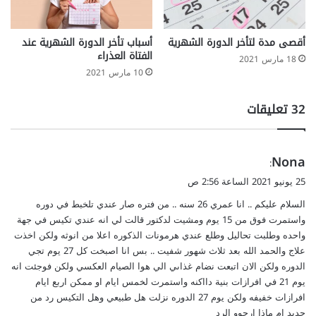
أقصى مدة لتأخر الدورة الشهرية
أسباب تأخر الدورة الشهرية عند
الفتاة العذراء
18 مارس 2021
10 مارس 2021
‫32 تعليقات
ي
Nona
:
ق
25 يونيو 2021 الساعة 2:56 ص
و
السلام عليكم .. انا عمري 26 سنه .. من فتره صار عندي تلخبط في دوره
ل
واستمرت فوق من 15 يوم ومشيت لدكتور قالت لي انه عندي تكيس في جهة
واحده وطلبت تحاليل وطلع عندي هرمونات الذكوره اعلا من انوثه ولكن اخذت
علاج والحمد الله بعد ثلاث شهور شفيت .. بس انا اصبخت كل 27 يوم تجي
الدوره ولكن الان اتبعت نضام غذاىي الي هوا الصيام العكسي ولكن فوجئت انه
يوم 21 في افرازات بنية دااكنه واستمرت لخمس ايام او ممكن اربع ايام
افرازات خفيفه ولكن يوم 27 الدوره نزلت هل طبيعي وهل التكيس رد من
جديد ام ماذا ارجوو الرد