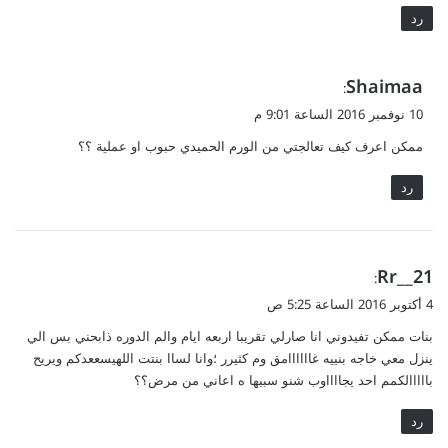
رد
ي
Shaimaa
:
ق
10 نوفمبر 2016 الساعة 9:01 م
و
ممكن اعرف كيف تعالجتي من الورم الحميدي حبوب او عملية ؟؟
ل
رد
ي
Rr__21
:
ق
4 أكتوبر 2016 الساعة 5:25 ص
و
بنات ممكن تفيدوني انا صارلي تقريبا اربعه ايام والم الدوره ذابحني بس الي
ل
ينزل معي خاجه بنييه غاااااامق وم كثيرر ؛وانا لساا بنتت اللهيسععدكم ويريح
بااااالكمم احد يجااااوب شنو سببها ه اعاني من مرض؟؟
رد