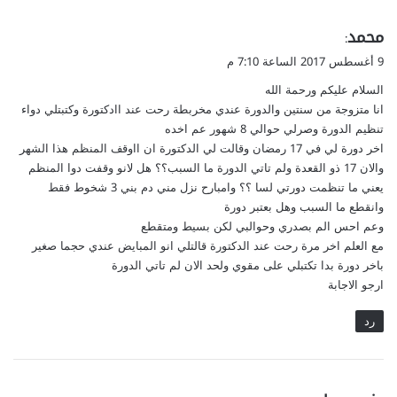
ي
محمد
:
ق
9 أغسطس 2017 الساعة 7:10 م
و
السلام عليكم ورحمة الله
ل
انا متزوجة من سنتين والدورة عندي مخربطة رحت عند اادكتورة وكتبتلي دواء
تنظيم الدورة وصرلي حوالي 8 شهور عم اخده
اخر دورة لي في 17 رمضان وقالت لي الدكتورة ان ااوقف المنظم هذا الشهر
والان 17 ذو القعدة ولم تاتي الدورة ما السبب؟؟ هل لانو وقفت دوا المنظم
يعني ما تنظمت دورتي لسا ؟؟ وامبارح نزل مني دم بني 3 شخوط فقط
وانقطع ما السبب وهل بعتبر دورة
وعم احس الم بصدري وحوالبي لكن بسيط ومتقطع
مع العلم اخر مرة رحت عند الدكتورة قالتلي انو المبايض عندي حجما صغير
باخر دورة بدا تكتبلي على مقوي ولحد الان لم تاتي الدورة
ارجو الاجابة
رد
ي