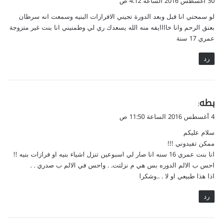
30 أغسطس 2016 الساعة 4:12 ص
و
لو سمحتي انا قبل وبعد الدورة تجيني الافرازات البنيه وسمعت انه سرطان
ل
بعنق الرحم وانا خاااايفه منه الله يسعدك ري لي وطمنيني انا بنت غير متزوجة
عمري 17 سنة
رد
ي
بطه
:
ق
4 أغسطس 2016 الساعة 11:50 ص
و
سلام عليكم
ل
ممكن تفيدوني !!!
انا بنت عمري 16 سنه انا صار لي اسبوعين تنزل اشياء بنيه او فرازات بنيه !!
احس ب الالم الدوره بس هي م نزلتت. . واحس في الالم ب صدري . .
اذا هذا طبيعي او لا . ..وشكرا
رد