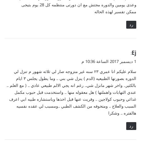
وعدى يومين والدوره مجتش مع ان دورتى منتظمه كل 28 يوم بتيجى
ممكن تفسبر لهذه الحاله
رد
ي
Ej
:
ق
1 ديسمبر 2017 الساعة 10:36 م
و
سلام عليكم انا عمري ٢٣ سنه غير متزوجه صار لي ثلاثه شهور م تنزل لي
ل
الدوره بصورتها الطبيعيه (الدم ) ينزل شي بني .. وما يطول يجلس ٣ ايام
بالكثير.. واخر شهر مانزل شي.. رغم انه يجي الالم طبيعي عادي .. ( مع العلم ..
عندي التهابات واهملتها ) هل معقوله منها .. واستخدمت قبل حبوب مكمل
غذائي وحبوب كولاجين .. وقريت عنها قبل اخذها وباستشاره طبيه ابي اعرف
السبب والعلاج .. ومتخوفه من الكشف الطبي ..ومسبب لي عقده نفسيه
هالفتره .. وشكرا
رد