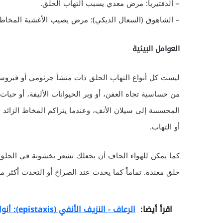
– الدفتيريا: مرض معدي يسبب التهاب الحلق.
– الشاهوق (السعال الديكي): مرض يصيب الأغشية المخاطية
العوامل البيئية
ليست كل أنواع التهاب الحلق ذات منشأ جرثومي أو فيروسي،
من حساسية تجاه العفن، أو وبر الحيوانات الأليفة، أو حبات
المحسسة إلى سيلان الأنف، وعندما يتراكم المخاط الزائد 
أو التهاب.
كما يمكن للهواء الجاف أن يجعلك تشعر بخشونة في الحلق.
حلق معندة. تماماً كما يحدث عند الصراخ أو التحدث أكثر من
اقرأ أيضا:
الرعاف - النزيف الأنفي (epistaxis): أنواعه وأسبابه وعلاجه