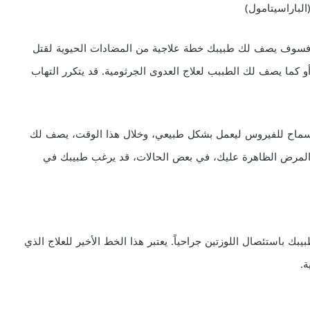
(الباراسيتامول)
، فسوف يصف لك طبيبك خطة علاجية من المضادات الحيوية لقتل
المعدية، يجب عليك الالتزام بالعلاج لمدة 10 أيام أو كما يصف لك الطببب لعلاج العدوى الجرثومية. قد يتكرر التهاب
السماح للفيروس ليعمل بشكل طبيعي، وخلال هذا الوقت، يصف لك
 المرض الظاهرة عليك، في بعض الحالات، قد يرغب طبيبك في
 باستئصال اللوزتين جراحياً. يعتبر هذا الخط الأخير للعلاج الذي
.