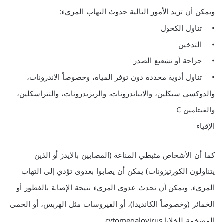
ويمكن أن تزيد الأمور التالية حدوث التهاب المريء:
• تناول الكحول
• التدخين
• جراحة أو تشعيع الصدر
• تناول أدوية محددة دون توفر المياه، وخصوصاً الاندرونات،
والدوكسي سيكلين، والايباندرونات، والريزيدرونات، والتتراسكلين،
والفيتامين C
الإقياء
كما أن الأشخاص مثبطي المناعة (المصابين بالإيدز أو الذين
يتناولون الكورتيزونات) يمكن أن يصابوا بعدوى تؤدي إلى التهاب
المريء. ويمكن أن تحدث عدوى المريء نتيجة الإصابة بالفطور أو
الخمائر (وخصوصاً الكانديدا)، أو الفيروسات مثل الهربس، أو الحمى
المضخمة للخلايا cytomegalovirus.