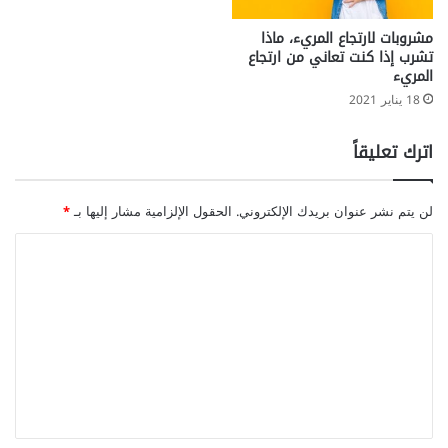
ا
ة
ت
ل
مشروبات لارتجاع المريء، ماذا
ج
خ
تشرب إذا كنت تعاني من ارتجاع
ا
ط
المريء
ه
ر
18 يناير 2021
ي
ا
ن
ل
اترك تعليقاً
)
إ
ص
ا
لن يتم نشر عنوان بريدك الإلكتروني.
الحقول الإلزامية مشار إليها بـ
*
ب
ة
ا
ب
ل
ا
ل
ت
ت
ع
ل
ا
ل
س
ي
ي
ق
م