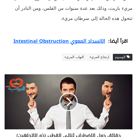
مريء باريت، وذلك بعد عدة سنوات من القلس، ومن النادر أن
تتحول هذه الحالة إلى سرطان مريء.
اقرأ أيضا:
الانسداد المعوي Intestinal Obstruction
الوسوم
ارتجاع المريء
التهاب المريء
ح
ق
ا
ئ
ق
ح
و
ل
ا
حقائق حول الاضطراب ثنائي القطب (ذو الاتجاهين)
ل