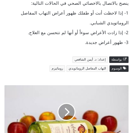
ينصح بالاتصال بالاخصائي الصحي في الحالات التالية:
1- إذا لاحظت أنت أو طفلك ظهور أعراض التهاب المفاصل
الروماتويدي الشبابي.
2- إذا زادت الأعراض سوءاً أو أنها لم تتحسن مع العلاج.
3- ظهور أعراض جديدة.
بواسطة
إعداد: د. أيمن الشافعي
الوسوم
التهاب المفاصل الروماتويدي
روماتيزم
خل
التفاح
العضوي
وغير
العضوي،
ما
الفرق
بينهما؟