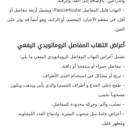
والذراعين، بالإضافة إلى الفك والرقبة.
– التهاب قليل المفاصل Pauciarticular، ويشمل أربعة مفاصل أو
أقل، في معظم الأحيان، المعصم، أو الركبة، وهو أيضاً قد يؤثر على
العين.
أعراض التهاب المفاصل الروماتويدي اليفعي
تشمل أعراض التهاب المفاصل الروماتويدي اليفعي ما يلي:
– مفاصل حمراء أو منتفخة أو دافئة.
– ترنح أو مشاكل في استخدام احدى الأطراف.
– طفح (على الجذع و أطراف الجسم) والذي يأتي ويذهب ويكون
مصحوباً بحمى.
– تصلب، وألم، وحركة محدودة للمفاصل.
– أعراض عامةً مثل شحوب البشرة، وانتفاخ الغدد اللمفاوية،
ومظهر عليل.