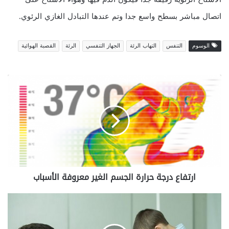
اتصال مباشر بسطح واسع جدا وتم عندها التبادل الغازي الرئوي.
الوسوم
التنفس
التهاب الرئة
الجهاز التنفسي
الرئة
القصبة الهوائية
ا
ر
ت
ف
ا
ع
د
ر
ج
ارتفاع درجة حرارة الجسم الغير معروفة الأسباب
ة
ح
ر
ا
ا
ل
ر
ت