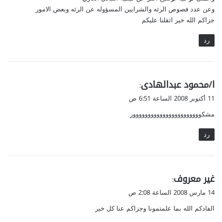
وعن عدد فصوص الرئه والشرايين المسؤوله عن الرئه وبعض الامور
جزاكم الله خير اثقلنا عليكم
رد
ي
ا/محمود عبدالهادى
:
ق
11 أكتوبر 2008 الساعة 6:51 ص
و
مشكووووووووووووووووووووووور
ل
رد
ي
غير معروف
:
ق
14 مارس 2008 الساعة 2:08 ص
و
الفادكم الله بما علمتمونا وجزاكم عنا كل خير
ل