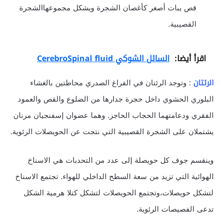
قص يبات أصغر كأغصان الشجرة ويشكل مجموعهاالشجرة
القصيبية.
اقرأ أيضا:
السائل الشوكي CerebroSpinal fluid
الرئتان
: وتوجد الرئتان في الفراغ الصدري محاطتين بالغشاء
البلوري الحشوي داخل حجرة جدارها من الضلوع والقص والعمود
الفقري ودعامتهما الحجاب الحاجز. وهما عضوان إسفنجيان مرنان
يشتملان على الشجرة القصيبية التي نتجت عن الحويصلات الرئوية.
وينقسم جوف كل حويصلة إلى عدد من التحدبات هي الاسناخ
الهوائية التي تزيد من سعة السطح الداخلي للهواء. تجتمع الاسناخ
لتشكل حويصلات،وتجتمع الحويصلات لتشكل كتلا هرمية الشكل
تدعى الفصيصات الرئوية.