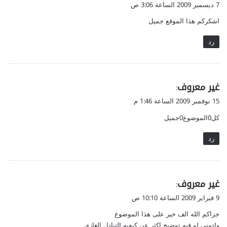
ق
7 ديسمبر 2009 الساعة 3:06 ص
و
اشكركم هذا الموقع جميل
ل
رد
ي
غير معروف
:
ق
15 نوفمبر 2009 الساعة 1:46 م
و
كل0الموضوع0جميل
ل
رد
ي
غير معروف
:
ق
9 فبراير 2009 الساعة 10:10 ص
و
جزاكم الله الف خير على هذا الموضوع
ل
واتمنى لو فيه توضيح اكثر عن كيفيه التبادل الغازي