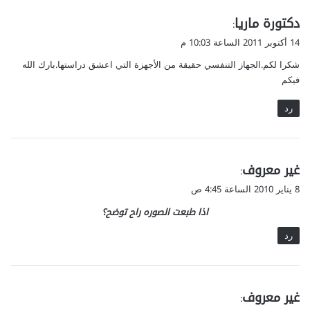
ي
دكتورة ماريا
:
ق
14 أكتوبر 2011 الساعة 10:03 م
و
شكرا لكم.الجهاز التنفسي حقيقة من الأجهزة التي اعشق دراستها.بارك الله
ل
فيكم
رد
ي
غير معروف
:
ق
8 يناير 2010 الساعة 4:45 ص
و
اذا طبعت الصوره راح توضح؟
ل
رد
ي
غير معروف
: