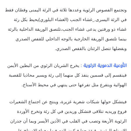
وتجتمع الفصوص الرئوية وعددها ثلاثة في الرئة اليمنى وفصّان فقط
في الرئة اليسرى._غشاء الجنب (الغشاء البلوري)يحيط بكل رئة
غشاء ذو ورقتين يدعى غشاء الجنب،تلتصق الوريقة الداخلية بالرئة
بينما تلتصق الوريقة الخارجية بالوجه الداخلي للقفص الصدري
وبفضلها تتصل الرئتان بالقفص الصدري.
الأوعية الدموية الرئوية
:
يخرج الشريان الرئوي من البطين الأيمن
فينقسم إلى قسمين ينفذ كل منهما إلى رئة ويسير محاذيا للقصبة
الهوائية ويتفرع مثل تفرعها حتى ينتهي في محيط الأسناخ.
فيتشكل حولها شبكات شعرية غزيرة، وينتج عن اجتماع الشعيرات
فروع وريديه تتلاقى فتشكل وريدين في كل رئة وتخرج الأوردة
الرئوية الأربعة وتصب في القلب في الأذين الأيسر وبما أن جدران
الاسناخ الرئوية رقيقة جدا فيكون الدم فيها وهواء الاسناخ على