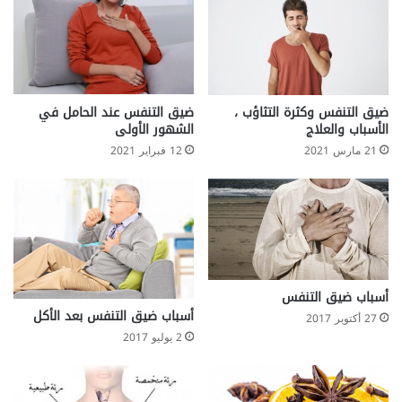
ا
ا
ب
ل
ص
غ
ا
ر
ضيق التنفس وكثرة التثاؤب ،
ضيق التنفس عند الحامل في
الأسباب والعلاج
الشهور الأولى
م
ا
21 مارس 2021
12 فبراير 2021
ا
ل
س
ب
ب
؟
م
أسباب ضيق التنفس
ا
أسباب ضيق التنفس بعد الأكل
ا
27 أكتوبر 2017
ل
2 يوليو 2017
ح
ل
؟