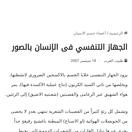
الرئيسية
/
أعضاء جسم الانسان
الجهاز التنفسي فى الإنسان بالصور
طبيب العرب
18 سبتمبر 2007
يزود الجهاز التنفسى خلايا الجسم بالاكسجين الضروري لانشطتها،
ويخلصها من ثاني اكسيد الكربون (نتاج عملية الاكسدة فيها)، يمر
هواء الشهيق عبر الرغامى والقصبتين (شعبتيه الاضيق) إلى الرئتين.
وتشمل كل رئةٍ كثيراً من القصيبات الشعرية تنتهي بعددٍ لا يحصى
من الحويصلات الهوائية (او الاسناخ) المبطنة باغشيةٍ رقيقةٍ جداً
يجري عبرها تبادل الغازات من الشعيرات الدموية التي تحيط