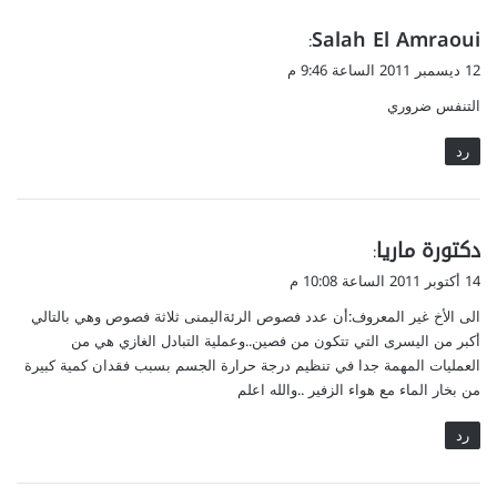
ي
Salah El Amraoui
:
ق
12 ديسمبر 2011 الساعة 9:46 م
و
التنفس ضروري
ل
رد
ي
دكتورة ماريا
:
ق
14 أكتوبر 2011 الساعة 10:08 م
و
الى الأخ غير المعروف:أن عدد فصوص الرئةاليمنى ثلاثة فصوص وهي بالتالي
ل
أكبر من اليسرى التي تتكون من فصين..وعملية التبادل الغازي هي من
العمليات المهمة جدا في تنظيم درجة حرارة الجسم بسبب فقدان كمية كبيرة
من بخار الماء مع هواء الزفير ..والله اعلم
رد