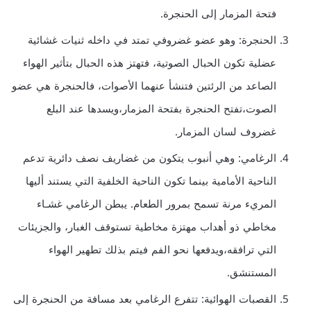
فتحة المزمار إلى الحنجرة.
الحنجرة: وهو عضو غضروفي تمتد في داخله ثنيات غشائية
عضلية تكون الحبال الصوتية، فتهتز هذه الحبال بتأثير الهواء
الصاعد من الرئتين فتنشأ عنهما الأصوات، فالحنجرة هي عضو
الصوت،تفتح الحنجرة بفتحة المزمار،ويسدها عند البلع
غضروف لسان المزمار.
الرغامي: وهي أنبوب يتكون من غضاريف نصف دائرية تدعم
الناحية الأمامية بينما تكون الناحية الخلفية التي يستند أليها
المريء مرنة تسمح بمرور الطعام. يبطن الرغامي غشـاء
مخاطي ذو أهداب مهتزة مخاطية تستوقف الغبار، والجزيئات
التي ترافقه،ويدفعها نحو الفم فيتم بذلك تطهير الهواء
المستنشق.
القصبات الهوائية: تتفرع الرغامي بعد مسافة من الحنجرة إلى