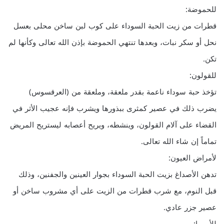
للحموضة:
قطرات من زيت الحبة السوداء على كوب لبن ساخن محلى بعسل
نحل أو سكر نبات، وبعدها تنتهي الحموضة بإذن الله تعالى وكأنها لم
تكن.
للقولون:
تؤخذ حبة سوداء ناعمة بقدر ملعقة، وملعقة من (العرقسوس)
يضرب ذلك في عصير كمثرى ببذورها ويشرب فإنه عجيب الأثر في
القضاء على آلام القولون، وينشطه، ويريح أعصابه ليستريح المريض
تماماً إن شاء الله تعالى.
لأمراض العيون:
تدهن الأصداغ بزيت الحبة السوداء بجوار العينين والجفنين، وذلك
قبل النوم، مع شرب قطرات من الزيت على أي مشروب ساخن أو
عصير جزر عادي.