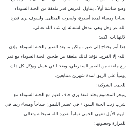
وضع شاشة أولاً.. يتناول المريض قدر ملعقة من الحبة السوداء
صباحا ومساء لمدة أسبوع، وليجرب المبتلى.. ولسوف يرى قدرة
الله عز وجل وهي تتدخل لشفائه إن شاء الله تعالى.
لالتهابات الكبد:
هذا أمر يحتاج إلى صبر.. ولكن ما بعد الصبر والحبة السوداء- بإذن
الله- إلا الفرج.. تؤخذ لذلك ملعقة من طحين الحبة السوداء مع قدر
ربع ملعقة من الصبر السقرطي، ويعجنا في عسل ويؤكل كل ذلك
يومياً على الريق لمدة شهرين متتابعين.
للحمى الشوكية:
يتبخر المحموم بجلد قنفذ برى جاف قديم مع الحبة السوداء مع
شرب زيت الحبة السوداء في عصير الليمون صباحاً ومساء ربما في
اليوم الأول تنتهي الحمى تماماً بقدرة الله سبحانه وتعالى.
للمرارة وحصوتها: