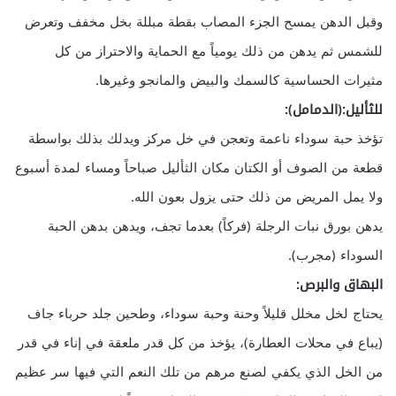
وقبل الدهن يمسح الجزء المصاب بقطة مبللة بخل مخفف وتعرض
للشمس ثم يدهن من ذلك يومياً مع الحماية والاحتراز من كل
مثيرات الحساسية كالسمك والبيض والمانجو وغيرها.
للثأليل:(الدمامل):
تؤخذ حبة سوداء ناعمة وتعجن في خل مركز ويدلك بذلك بواسطة
قطعة من الصوف أو الكتان مكان الثأليل صباحاً ومساء لمدة أسبوع
ولا يمل المريض من ذلك حتى يزول بعون الله.
يدهن بورق نبات الرجلة (فركاً) بعدما تجف، ويدهن بدهن الحبة
السوداء (مجرب).
البهاق والبرص:
يحتاج لخل مخلل قليلاً وحنة وحبة سوداء، وطحين جلد حرباء جاف
(يباع في محلات العطارة)، يؤخذ من كل قدر ملعقة في إناء في قدر
من الخل الذي يكفي لصنع مرهم من تلك النعم التي فيها سر عظيم