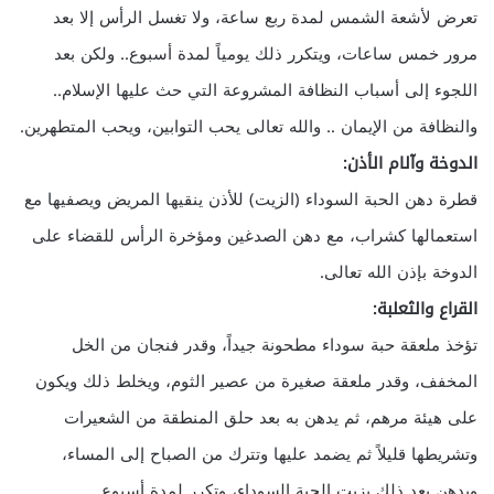
تعرض لأشعة الشمس لمدة ربع ساعة، ولا تغسل الرأس إلا بعد
مرور خمس ساعات، ويتكرر ذلك يومياً لمدة أسبوع.. ولكن بعد
اللجوء إلى أسباب النظافة المشروعة التي حث عليها الإسلام..
والنظافة من الإيمان .. والله تعالى يحب التوابين، ويحب المتطهرين.
الدوخة وآلام الأذن:
قطرة دهن الحبة السوداء (الزيت) للأذن ينقيها المريض ويصفيها مع
استعمالها كشراب، مع دهن الصدغين ومؤخرة الرأس للقضاء على
الدوخة بإذن الله تعالى.
القراع والثعلبة:
تؤخذ ملعقة حبة سوداء مطحونة جيداً، وقدر فنجان من الخل
المخفف، وقدر ملعقة صغيرة من عصير الثوم، ويخلط ذلك ويكون
على هيئة مرهم، ثم يدهن به بعد حلق المنطقة من الشعيرات
وتشريطها قليلاً ثم يضمد عليها وتترك من الصباح إلى المساء،
ويدهن بعد ذلك بزيت الحبة السوداء، وتكرر لمدة أسبوع.