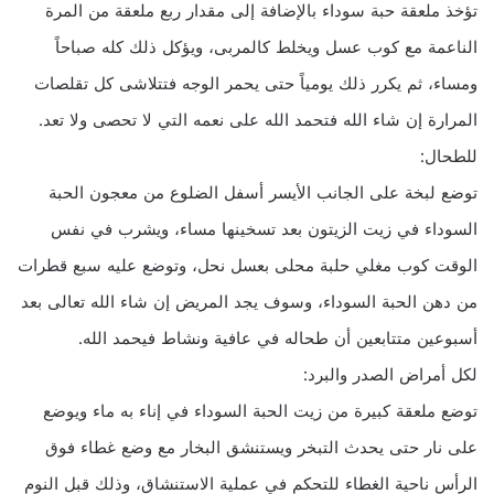
تؤخذ ملعقة حبة سوداء بالإضافة إلى مقدار ربع ملعقة من المرة
الناعمة مع كوب عسل ويخلط كالمربى، ويؤكل ذلك كله صباحاً
ومساء، ثم يكرر ذلك يومياً حتى يحمر الوجه فتتلاشى كل تقلصات
المرارة إن شاء الله فتحمد الله على نعمه التي لا تحصى ولا تعد.
للطحال:
توضع لبخة على الجانب الأيسر أسفل الضلوع من معجون الحبة
السوداء في زيت الزيتون بعد تسخينها مساء، ويشرب في نفس
الوقت كوب مغلي حلبة محلى بعسل نحل، وتوضع عليه سبع قطرات
من دهن الحبة السوداء، وسوف يجد المريض إن شاء الله تعالى بعد
أسبوعين متتابعين أن طحاله في عافية ونشاط فيحمد الله.
لكل أمراض الصدر والبرد:
توضع ملعقة كبيرة من زيت الحبة السوداء في إناء به ماء ويوضع
على نار حتى يحدث التبخر ويستنشق البخار مع وضع غطاء فوق
الرأس ناحية الغطاء للتحكم في عملية الاستنشاق، وذلك قبل النوم