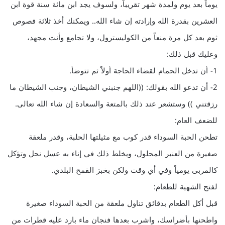
يوماً بعد يوم ولمدة شهر تقريباً، ولسوف يجد ابن مائة سنة قوة ابن
العشرين بقدرة الله وإرادته إن شاء الله.. ويمكنك أخذ ثلاثة فصوص
ثوم بعد كل مرة منعاً من الكوليسترول، ولا تجامع وأنت مجهد،
وعليك قبل ذلك:
1- أن تدخل الحمام لقضاء الحاجة أولاً ثم تتوضأ.
2- أن تدعو الله بقولك: ((اللهم جنبني الشيطان، وجنب الشيطان ما
رزقتني )) وستشعر عند ذلك بالمتعة والسعادة إن شاء الله تعالى.
للضعف العام:
تطحن الحبة السوداء قدر كوب مع مثيلتها الحلبة، وقدر ملعقة
صغيرة من العنبر المحلول، ويخلط ذلك في إناء به عسل نحل وتؤكل
كالمربى يومياً وفي أي وقت ولكن بخبز القمح البلدي.
لفتح الشهية للطعام:
قبل أكل الطعام بدقائق تناول ملعقة من الحبة السوداء صغيرة
واطحنها بأضراسك، واشرب بعدها فنجان ماء بارد عليه قطرات من