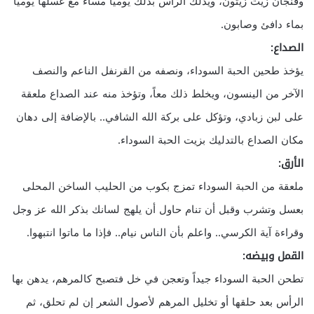
وفنجان زيت زيتون، ويدلك الرأس بذلك يومياً مساء مع غسلها يومياً
بماء دافئ وصابون.
الصداع:
يؤخذ طحين الحبة السوداء، ونصفه من القرنفل الناعم والنصف
الآخر من الينسون، ويخلط ذلك معاً، وتؤخذ منه عند الصداع ملعقة
على لبن زبادي، وتؤكل على بركة الله الشافي.. بالإضافة إلى دهان
مكان الصداع بالتدليك بزيت الحبة السوداء.
الأرق:
ملعقة من الحبة السوداء تمزج بكوب من الحليب الساخن المحلى
بعسل وتشرب وقبل أن تنام حاول أن يلهج لسانك بذكر الله عز وجل
وقراءة آية الكرسي.. واعلم بأن الناس نيام.. فإذا ما ماتوا انتبهوا.
القمل وبيضه:
تطحن الحبة السوداء جيداً وتعجن في خل فتصبح كالمرهم، يدهن بها
الرأس بعد حلقها أو تخليل المرهم لأصول الشعر إن لم تحلق، ثم