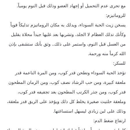
مع تحرى عدم التحميل أو إجهاد العضو وذلك قبل النوم يومياً.
للروماتيزم:
يسخن زيت الحبة السوداء، ويدلك به مكان الروماتيزم تدليكاً قوياً
وكأنك تدلك العظام لا الجلد، وتشربها بعد غليها جيداً محلاة بقليل
من العسل قبل النوم، واستمر على ذلك.. وثق بأنك ستشفى بإذن
الله كرماً منه ورحمة.
للسكر:
تؤخذ الحبة السوداء وتطحن قدر كوب، ومن المرة الناعمة قدر
ملعقة كبيرة، ومن حب الرشاد نصف كوب، ومن الرمان المطحون
قدر كوب، ومن جذر الكرنب المطحون بعد تجفيفه قدر كوب،
وملعقة حلتيت صغيرة يخلط كل ذلك ويؤخذ على الريق قدر ملعقة،
وذلك على لبن زبادي ليسهل استساغتها.
ارتفاع ضغط الدم: