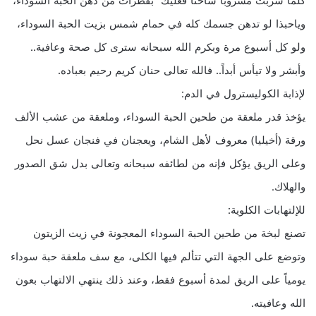
كلما شربت مشروباً ساخناً فعليك “بقطرات من دهن الحبة السوداء،
وياحبذا لو تدهن جسمك كله في حمام شمس بزيت الحبة السوداء،
ولو كل أسبوع مرة وبكرم الله سبحانه سترى كل صحة وعافية..
وأبشر ولا تيأس أبداً.. فالله تعالى حنان كريم رحيم بعباده.
لإذابة الكوليسترول في الدم:
يؤخذ قدر ملعقة من طحين الحبة السوداء، وملعقة من عشب الألف
ورقة (أخيليا) معروف لأهل الشام، ويعجنان في فنجان عسل نحل
وعلى الريق يؤكل فإنه من لطائفه سبحانه وتعالى بدل شق الصدور
والهلاك.
للإلتهابات الكلوية:
تصنع لبخة من طحين الحبة السوداء المعجونة في زيت الزيتون
وتوضع على الجهة التي تتألم فيها الكلى، مع سف ملعقة حبة سوداء
يومياً على الريق لمدة أسبوع فقط، وعند ذلك ينتهي الالتهاب بعون
الله وعافيته.