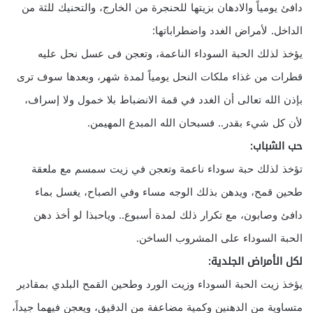
دافئ يومياً والادهان بزيتها للحنجرة من الخارج، والتحنيك للثة من
الداخل. لأمراض الغدد واضطراباتها:
يؤخذ لذلك الحبة السوداء الناعمة، وتعجن فى عسل نحل عليه
قطرات من غذاء ملكات النحل يومياً لمدة شهر، وبعدها سوف ترى
بإذن الله تعالى أن الغدد في قمة الانضباط بلا خمول ولا إسراف،
لأن كل شيء بقدر.. فسبحان الله المبدع المهيمن.
حب الشباب:
تؤخذ لذلك حبة سوداء ناعمة وتعجن في زيت سمسم مع ملعقة
طحين قمح، ويدهن بذلك الوجه مساء وفي الصباح، يغسل بماء
دافئ وصابون، مع تكرار ذلك لمدة أسبوع.. وياحبذا لو أخذ دهن
الحبة السوداء على المشروب الساخن.
لكل الأمراض الجلدية:
يؤخذ زيت الحبة السوداء وزيت الورد وطحين القمح البلدي بمقادير
متساوية من الدهنين وكمية مضاعفة من الدقيق، ويعجن فيهما جيداً،