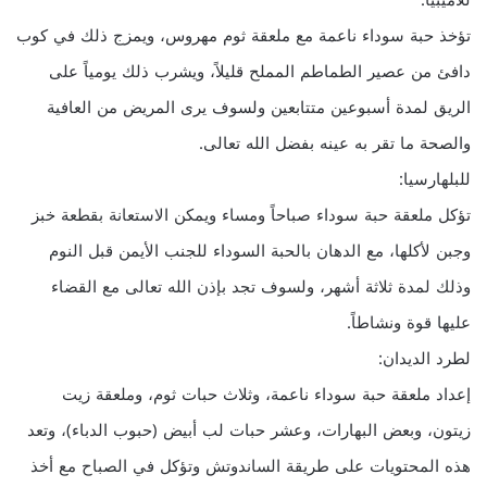
للأميبيا:
تؤخذ حبة سوداء ناعمة مع ملعقة ثوم مهروس، ويمزج ذلك في كوب
دافئ من عصير الطماطم المملح قليلاً، ويشرب ذلك يومياً على
الريق لمدة أسبوعين متتابعين ولسوف يرى المريض من العافية
والصحة ما تقر به عينه بفضل الله تعالى.
للبلهارسيا:
تؤكل ملعقة حبة سوداء صباحاً ومساء ويمكن الاستعانة بقطعة خبز
وجبن لأكلها، مع الدهان بالحبة السوداء للجنب الأيمن قبل النوم
وذلك لمدة ثلاثة أشهر، ولسوف تجد بإذن الله تعالى مع القضاء
عليها قوة ونشاطاً.
لطرد الديدان:
إعداد ملعقة حبة سوداء ناعمة، وثلاث حبات ثوم، وملعقة زيت
زيتون، وبعض البهارات، وعشر حبات لب أبيض (حبوب الدباء)، وتعد
هذه المحتويات على طريقة الساندوتش وتؤكل في الصباح مع أخذ