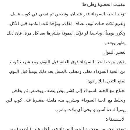
لتفتيت الحصوة وطردها:
تؤخذ الحبة السوداء قدر فنجان، وتطحن ثم تعجن في كوب عسل،
وتفرم ثلاث حبات ثوم، تضاف لذلك، وتؤخذ ثلث الكمية قبل الأكل،
وتكرر يومياً.. وياحبذا لو تؤكل ليمونة بقشرها بعد كل مرة، فإن ذلك
يطهر ويعقم.
لعسر التبول:
يدهن بزيت الحبة السوداء فوق العانة قبل النوم، ومع شرب كوب
من الحبة السوداء مغلي ومحلى بالعسل بعد ذلك يومياً قبل النوم.
لمنع التبول اللاإرادي:
نحتاج مع الحبة السوداء إلى قشر بيض ينظف ويحمص ثم يطحن
ويخلط مع الحبة السوداء، ويشرب منه ملعقة صغيرة على كوب لبن
يومياً لمدة أسبوع، وفي أي وقت يشرب.
الاستسقاء:
توضع لبخة من معجون الحبة السوداء في الخل على (الصرة) مع