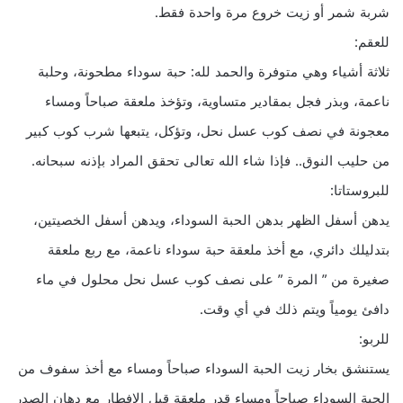
شربة شمر أو زيت خروع مرة واحدة فقط.
للعقم:
ثلاثة أشياء وهي متوفرة والحمد لله: حبة سوداء مطحونة، وحلبة
ناعمة، وبذر فجل بمقادير متساوية، وتؤخذ ملعقة صباحاً ومساء
معجونة في نصف كوب عسل نحل، وتؤكل، يتبعها شرب كوب كبير
من حليب النوق.. فإذا شاء الله تعالى تحقق المراد بإذنه سبحانه.
للبروستاتا:
يدهن أسفل الظهر بدهن الحبة السوداء، ويدهن أسفل الخصيتين،
بتدليلك دائري، مع أخذ ملعقة حبة سوداء ناعمة، مع ربع ملعقة
صغيرة من ” المرة ” على نصف كوب عسل نحل محلول في ماء
دافئ يومياً ويتم ذلك في أي وقت.
للربو:
يستنشق بخار زيت الحبة السوداء صباحاً ومساء مع أخذ سفوف من
الحبة السوداء صباحاً ومساء قدر ملعقة قبل الإفطار مع دهان الصدر