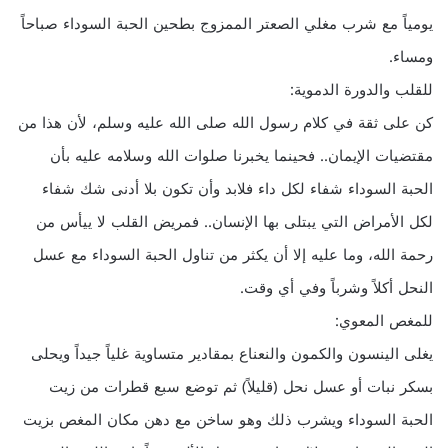
يومياً مع شرب مغلي الصعتر الممزوج بطحين الحبة السوداء صباحاً
ومساء.
للقلب والدورة الدموية:
كن على ثقة في كلام رسول الله صلى الله عليه وسلم، لأن هذا من
مقتضيات الإيمان.. فحينما يخبرنا صلوات الله وسلامه عليه بأن
الحبة السوداء شفاء لكل داء فلابد وأن تكون بلا أدنى شك شفاء
لكل الأمراض التي يبتلى بها الإنسان.. فمريض القلب لا ييأس من
رحمة الله، وما عليه إلا أن يكثر من تناول الحبة السوداء مع عسل
النحل أكلاً وشرباً وفي أي وقت.
للمغص المعوي:
يغلى الينسون والكمون والنعناع بمقادير متساوية غلياً جيداً ويحلى
بسكر نبات أو عسل نحل (قليلاً) ثم توضع سبع قطرات من زيت
الحبة السوداء ويشرب ذلك وهو ساخن مع دهن مكان المغص بزيت