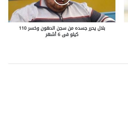
ح
ر
ر
ج
بلال يحرر جسده من سجن الدهون وخسر 110
س
كيلو فى 6 أشهر
د
ه
م
ن
س
ج
ن
ا
ل
د
ه
و
ن
و
خ
س