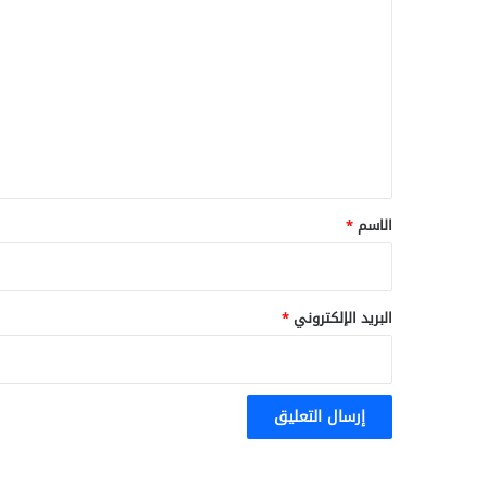
ل
ت
ع
ل
ي
ق
*
الاسم
*
البريد الإلكتروني
*