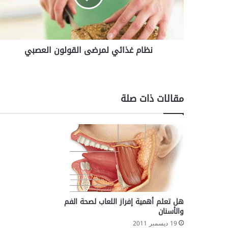
ذ
ا
ئ
ي
نظام غذائي لمرضى القولون العصبي
ل
م
ر
ض
ى
مقالات ذات صلة
ا
ل
ق
و
ل
و
ن
ا
ل
ع
هل تعلم أهمية إفراز اللعاب لصحة الفم
ص
والأسنان
ب
19 ديسمبر 2011