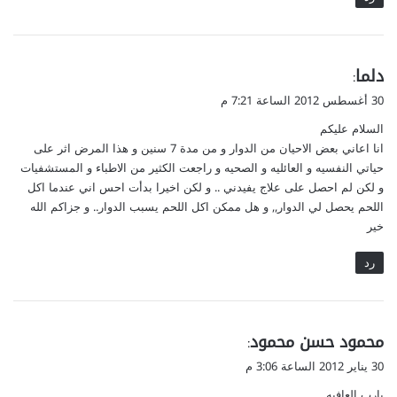
ي
دلما
:
ق
30 أغسطس 2012 الساعة 7:21 م
و
السلام عليكم
ل
انا اعاني بعض الاحيان من الدوار و من مدة 7 سنين و هذا المرض اثر على
حياتي النفسيه و العائليه و الصحيه و راجعت الكثير من الاطباء و المستشفيات
و لكن لم احصل على علاج يفيدني .. و لكن اخيرا بدأت احس اني عندما اكل
اللحم يحصل لي الدوار,, و هل ممكن اكل اللحم يسبب الدوار.. و جزاكم الله
خير
رد
ي
محمود حسن محمود
:
ق
30 يناير 2012 الساعة 3:06 م
و
يارب العافيه