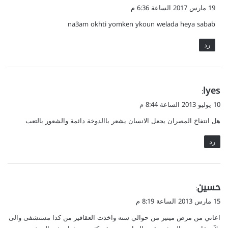
ق
19 مارس 2017 الساعة 6:36 م
و
na3am okhti yomken ykoun welada heya sabab
ل
رد
ي
lyes
:
ق
10 يوليو 2013 الساعة 8:44 م
و
هل انتفاخ المصران يجعل الانسان يشعر باالدوخة دائمة والشعور بالتعب
ل
رد
ي
حسين
:
ق
15 مارس 2013 الساعة 8:19 م
و
اعاني من مرض مينير من حوالي سنه واخذت العقاقير من كذا مستشفى والى
ل