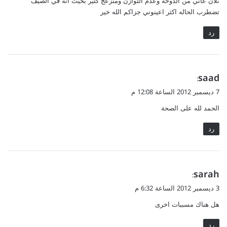
ىلآن عاني من الدوخه وعدم التوازن ومنزعج كثير بحيث انه في الصيف
تضطرب الحاله اكثر اعينوني جزاكم الله خير
رد
ي
saad
:
ق
7 ديسمبر 2012 الساعة 12:08 م
و
الحمد لله على الصحة
ل
رد
ي
sarah
:
ق
3 ديسمبر 2012 الساعة 6:32 م
و
هل هناك مسببات اخرى
ل
رد