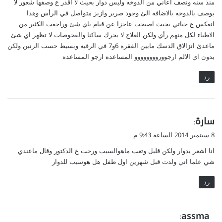
منذ سنه ونصف اعاني من الدوخه وليس دوار بحيث لا اقدر ع وصفها شعور لا
ل
ق
يوصف بالدوخه بالاضافه الئ وجود صرير وازيز متواصل في الرأس وهذا
ب
انعكس ع حياتي بحيث اصبحت عاجزا عن قيام باي شئ وراجعت الكثير من
ل
الاطباء لكل منهم رأي ولكن العلاج لا يحرك ساكنا والفخوصات لا تظهر اي شئ
ماعدئ انزالاق الدسك مابين الفقره 6و7 في الرقبه وبسيط حسب الرنين ولكن
بدون اي الالم ارجووروووووووو المساعده ارجو المساعده
رد
ي
سارة
:
ق
8 سبتمبر 2014 الساعة 9:43 م
و
انا اشعر بدوار ولكن قليل وتعب ماهوالسبب ورحت ع الدكتور وقال ماعندي
ل
شي علما اني ولدت قبل شهرين اول طفل هل هوسبب للدوار
رد
ي
assma
: