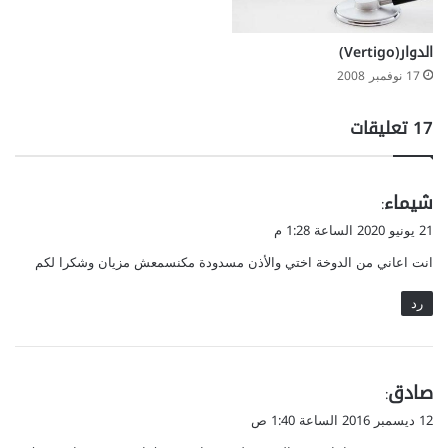
ح
ع
ل
الدوار(Vertigo)
ا
17 نوفمبر 2008
ق
ت
‫17 تعليقات
ه
ا
ل
ع
ي
شيماء
:
ا
ق
21 يونيو 2020 الساعة 1:28 م
ط
و
ف
انت اعاني من الدوخة اختي والأذن مسدودة مكنسمعش مزيان وشكرا لكم
ل
ي
ة
رد
ف
ي
ا
ل
ي
صادق
:
م
ق
12 ديسمبر 2016 الساعة 1:40 ص
س
و
ت