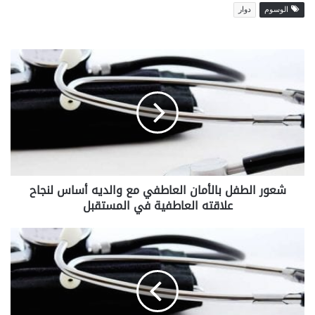
الوسوم
دوار
ش
ع
و
ر
ا
ل
ط
ف
ل
شعور الطفل بالأمان العاطفي مع والديه أساس لنجاح
ب
علاقته العاطفية في المستقبل
ا
ل
أ
ا
م
ك
ا
ت
ن
ئ
ا
ا
ل
ب