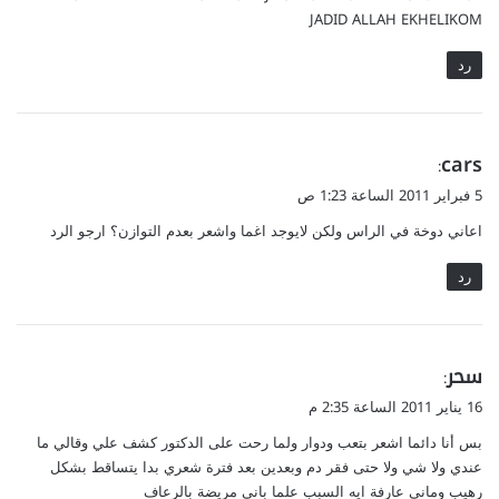
JADID ALLAH EKHELIKOM
رد
ي
cars
:
ق
5 فبراير 2011 الساعة 1:23 ص
و
اعاني دوخة في الراس ولكن لايوجد اغما واشعر بعدم التوازن؟ ارجو الرد
ل
رد
ي
سحر
:
ق
16 يناير 2011 الساعة 2:35 م
و
بس أنا دائما اشعر بتعب ودوار ولما رحت على الدكتور كشف علي وقالي ما
ل
عندي ولا شي ولا حتى فقر دم وبعدين بعد فترة شعري بدا يتساقط بشكل
رهيب وماني عارفة ايه السبب علما باني مريضة بالرعاف