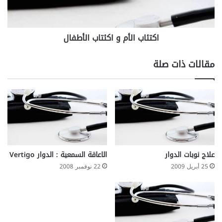
ع
ا
ا
ل
ط
أ
ف
اكتئاب الأم و اكئتاب الأطفال
م
ي
و
م
ا
مقالات ذات صلة
ع
ك
و
ئ
ا
ت
ل
ا
د
ب
ي
ا
ه
ل
أ
أ
س
ط
علاج نوبات الدوار
الاعاقة السمعية : الدوار Vertigo
ا
ف
25 أبريل 2009
22 نوفمبر 2008
س
ا
ل
ل
ن
ج
ا