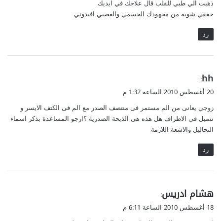
ذهبت الي طبي للقلب قال علاجك في ايديك
خففي شويه من مجهودك الجسمي والعصبي افيدوني
رد
ي
hh
:
ق
20 أغسطس 2010 الساعة 1:32 م
و
زوجي يعانى من الم مستمر فى منتصف الصدر مع الم فى الكتف الايسر و
ل
تنميل في الاطراف هل هذه هى الذبحة الصدرية ؟ارجو المساعدة بذكر اسماء
التحاليل والاشعة اللازمة
رد
ي
هشام ادريس
:
ق
18 أغسطس 2010 الساعة 6:11 م
و