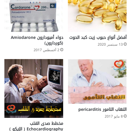
ج
د
م
م
ل
ف
ي
ا
ل
أفضل أنواع حبوب زيت كبد الحوت
دواء أميودارون Amiodarone
(كوردارون)
ع
13 سبتمبر 2020
م
2 أغسطس 2017
ر
التهاب التامور pericarditis
8 مايو 2017
مخطط صدى القلب
Echocardiography ( الإيكو )