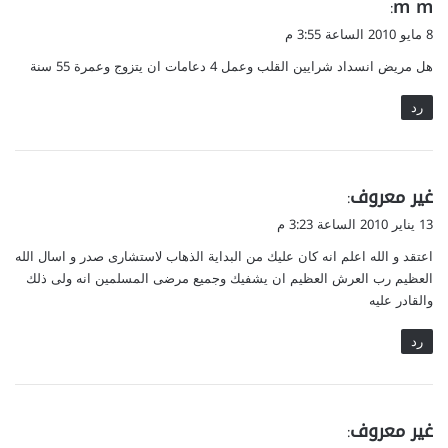
ي
m m
:
ق
8 مايو 2010 الساعة 3:55 م
و
هل مريض انسداد شرايين القلب وعمل 4 دعامات ان يتزوج وعمرة 55 سنة
ل
رد
ي
غير معروف
:
ق
13 يناير 2010 الساعة 3:23 م
و
اعتقد و الله اعلم انه كان عليك من البداية الذهاب لاستشارى صدر و اسال الله
ل
العظيم رب العرش العظيم ان يشفيك وجميع مرضى المسلمين انه ولى ذلك
والقادر عليه
رد
ي
غير معروف
: