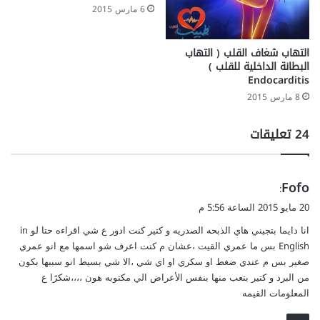
6 مارس 2015
التهاب شغاف القلب ( التهاب
البطانة الداخلية للقلب )
Endocarditis
8 مارس 2015
‫24 تعليقات
ي
Fofo
:
ق
20 مايو 2015 الساعة 5:56 م
و
انا دايما بتجيني هاي الذبحه الصدريه و كتير كنت ادور ع شي اقراءه حتا لو in
ل
English بس ما عمري القيت ،عشان م كنت اعرف شو اسمها مع انو عمري
صغير بس م عندي ضغط او سكري او اي شي ،الا شي بسيط انو سببها بكون
من البرد و كتير بتعب منها بنفس الأعراض الي مكتوبه هون ،،،،شكرًا ع
المعلومات القيمه