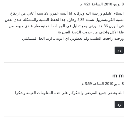
ق
8 يونيو 2010 الساعة 4:21 م
و
السلام عليكم ورحمة الله وبركاته انا أنسه عمري 29 سنه أعاني من ارتفاع
ل
نسبة الكوليسترول نسبته 5,85 وحاول جدا لخفظ النسبة والمشكله عندي نقص
في الوزن 36 هذا وزني ومع تقليل في الوجبات الدهنيه صار عندي هبوط من
قلة الاكل واخاف من حدوث الذبحة الصدرية
ورحت راجعت الطبيب ولم يعطوني اي ادويه .. اريد الحل لمشكلتي
رد
ي
m m
:
ق
8 مايو 2010 الساعة 3:59 م
و
اللة يشفى جميع المرضى واشكركم على هذة المعلومات القيمة وشكرا
ل
رد