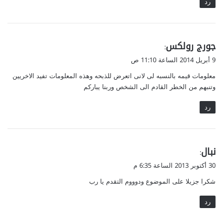
رد
ي
جورج رولكس
:
ق
9 أبريل 2014 الساعة 11:10 ص
و
معلومات قيمه بالنسبه لى لانى اتعرض للذبحه وهذه المعلومات تفيد الاخريين
ل
وتنبهم من الخطر القادم الى الشخص وربنا يباركم
رد
ي
نبال
:
ق
30 أكتوبر 2013 الساعة 6:35 م
و
شكرا جزيلا على الموضوع ودوووم التقدم يا رب
ل
رد