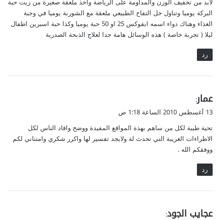
لابد من تخفيف الوزن والمداومة على الرياضة واخذ ملعقة صغيرة من زيت حبة
ل
البركة يوميا وتناول خل التفاح الطبيعي ملعقة مع الشوربة يوميا في وجبة
الغذاء وهناك دواء اسمه ايفوكس 25 او 50 حبة يوميا وكذا حبة اسبرين اطفال
ليلا ( تجربة خاصة ) هذه الوسائل هامة جدا لعلاج الذبحة الصدرية
رد
ي
عمار
:
ق
13 أغسطس 2010 الساعة 1:18 ص
و
تحية طيبة لكل من ساهم بهذة المواقع المفيدة ووضح وافاد الناس لكل
ل
الاطراءات الغريبة التي تحدث لة ولايجد تفسير لها واكرر شكري وامتناني لكم
ووفقكم الله .
رد
ي
عجايب الجود
: