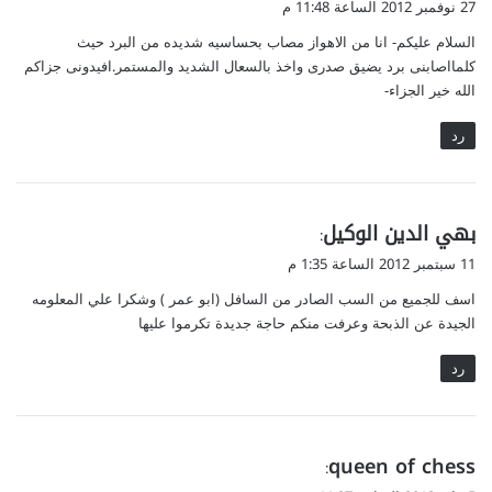
27 نوفمبر 2012 الساعة 11:48 م
و
السلام علیکم- انا من الاهواز مصاب بحساسیه شدیده من البرد حیث
ل
کلمااصابنی برد یضیق صدری واخذ بالسعال الشدید والمستمر.افیدونی جزاکم
الله خیر الجزاء-
رد
ي
بهي الدين الوكيل
:
ق
11 سبتمبر 2012 الساعة 1:35 م
و
اسف للجميع من السب الصادر من السافل (ابو عمر ) وشكرا علي المعلومه
ل
الجيدة عن الذبحة وعرفت منكم حاجة جديدة تكرموا عليها
رد
ي
queen of chess
:
ق