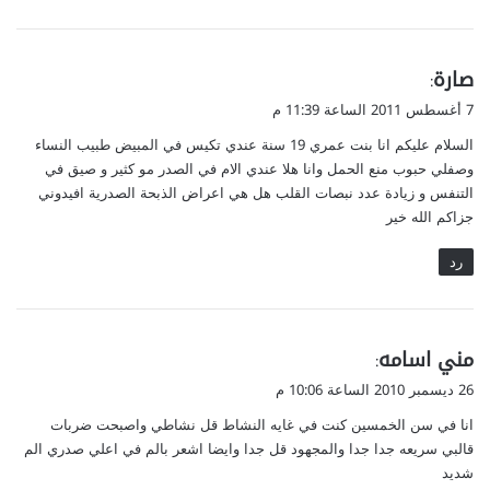
ي
صارة
:
ق
7 أغسطس 2011 الساعة 11:39 م
و
السلام عليكم انا بنت عمري 19 سنة عندي تكيس في المبيض طبيب النساء
ل
وصفلي حبوب منع الحمل وانا هلا عندي الام في الصدر مو كثير و صيق في
التنفس و زيادة عدد نبصات القلب هل هي اعراض الذبحة الصدرية افيدوني
جزاكم الله خير
رد
ي
مني اسامه
:
ق
26 ديسمبر 2010 الساعة 10:06 م
و
انا في سن الخمسين كنت في غايه النشاط قل نشاطي واصبحت ضربات
ل
قالبي سريعه جدا جدا والمجهود قل جدا وايضا اشعر بالم في اعلي صدري الم
شديد