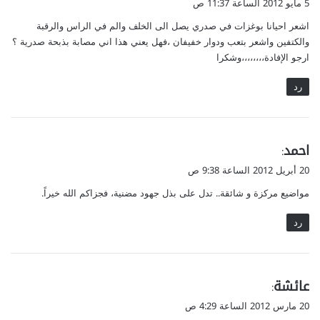
5 مايو 2012 الساعة 11:37 ص
و
اشعر احيانا بوغزات في صدري يصل الى الخلف والم في الراس والرقبة
ل
والكتفين واشعر بتعب ودوار خفيفان ،فهل يعني هذا اني مصابة بذبحة صدرية ؟
ارجو الإفادة،،،،،،،،وشكرا
رد
ي
احمد
:
ق
20 أبريل 2012 الساعة 9:38 ص
و
مواضيع مركزة و شائقة.. تدل على بذل جهود مضنية، فجزاكم الله خيراً.
ل
رد
ي
عائشة
:
ق
20 مارس 2012 الساعة 4:29 ص
و