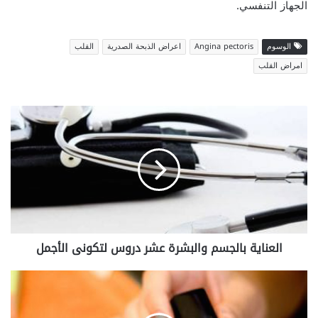
الجهاز التنفسي.
الوسوم
Angina pectoris
اعراض الذبحة الصدرية
القلب
امراض القلب
ا
ل
ع
ن
ا
ي
ة
ب
ا
العناية بالجسم والبشرة عشر دروس لتكونى الأجمل
ل
ج
س
ت
م
ش
و
ق