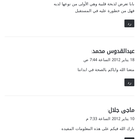
بابا تعرض لذبحة قلبية وهي الأولى من نوعها لديه
ل
فهل من خطورة عليه في المستقبل
رد
ي
عبدالقدوس محمد
:
ق
18 يناير 2012 الساعة 7:44 ص
و
متعنا الله واياكم بالصحة في ابداننا
ل
رد
ي
ماجى جلال
:
ق
10 يناير 2012 الساعة 7:33 م
و
بارك الله فيكم على هذه المعلومات المفيده
ل