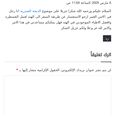
ق
6 مارس 2009 الساعة 11:04 ص
و
السلام عليكم ورحمه الله شكرا جزيلا على موضوع
الذبحة الصدرية
انا رجل
ل
في 41من العمر ارجو الاستفسار عن طريقه السفر الى الهند لعمل القسطره
وافضل الاطباء الموجودين في الهند فهل يمكنكم مساعدتي في هذا الامر
والامر لله غز وعلا ولكم جزيل الشكر
رد
اترك تعليقاً
لن يتم نشر عنوان بريدك الإلكتروني.
الحقول الإلزامية مشار إليها بـ
*
ا
ل
ت
ع
ل