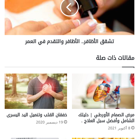
ا
ق
ل
ا
ب
ل
ش
أ
ر
ظ
ة
ا
تشقق الأظافر.. الأظافر والتقدم في العمر
ع
ف
ش
ر
ر
.
مقالات ذات صلة
د
.
ر
ا
و
ل
س
أ
ل
ظ
ت
ا
ك
ف
و
ر
ن
و
مرض الصمام الأورطي | دليلك
خفقان القلب وتنميل اليد اليسرى
ى
ا
الشامل وأفضل سبل العلاج .
19 ديسمبر 2020
ا
ل
8 أكتوبر 2021
ل
ت
أ
ق