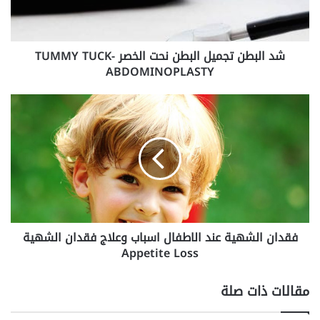
ن
ت
ج
شد البطن تجميل البطن نحت الخصر TUMMY TUCK-
م
ABDOMINOPLASTY
ي
ل
ا
ف
ل
ق
ب
د
ط
ا
ن
ن
ن
ا
ح
ل
ت
ش
ا
ه
ل
فقدان الشهية عند الاطفال اسباب وعلاج فقدان الشهية
ي
خ
Appetite Loss
ة
ص
ع
ر
ن
مقالات ذات صلة
T
د
U
ا