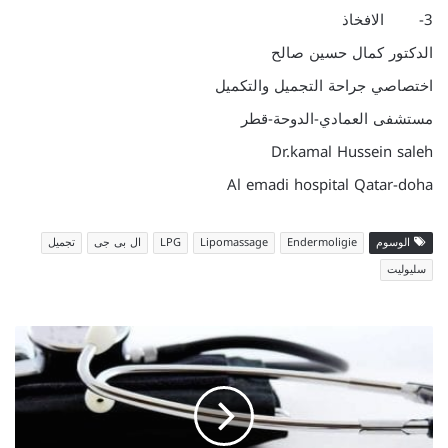
3- الافخاذ
الدكتور كمال حسين صالح
اختصاصي جراحة التجميل والتكميل
مستشفى العمادي-الدوحة-قطر
Dr.kamal Hussein saleh
Al emadi hospital Qatar-doha
الوسوم
Endermoligie
Lipomassage
LPG
ال بى جى
تجميل
سليوليت
ش
د
ا
ل
ب
ط