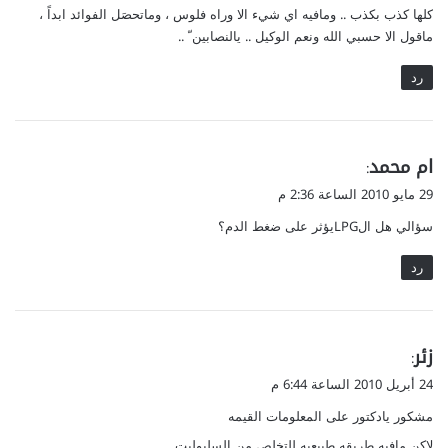
كلها كذب بكذب .. ومافيه اي شيء الا وراه فلوس ، وماتحصَل الفوائد ابداً ،
ل
ماقول الا حسبي الله ونعم الوكيل .. يالنصابين ّ ..
رد
ي
ام محمد
:
ق
29 مايو 2010 الساعة 2:36 م
و
سؤالي هل الLPGيؤثر على ضغط الدم؟
ل
رد
ي
زئر
:
ق
24 أبريل 2010 الساعة 6:44 م
و
مشكور يادكتور على المعلومات القيمه
ل
لاكن مافيه طريقه طبيعيه للتخلص من السليوليت