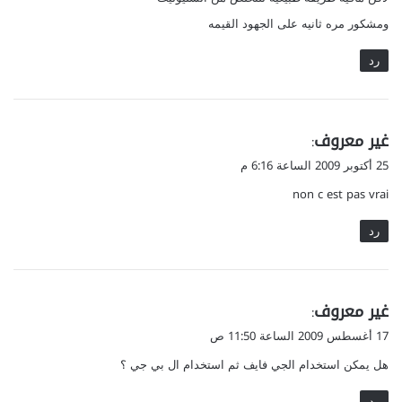
ومشكور مره ثانيه على الجهود القيمه
رد
ي
غير معروف
:
ق
25 أكتوبر 2009 الساعة 6:16 م
و
non c est pas vrai
ل
رد
ي
غير معروف
:
ق
17 أغسطس 2009 الساعة 11:50 ص
و
هل يمكن استخدام الجي فايف ثم استخدام ال بي جي ؟
ل
رد