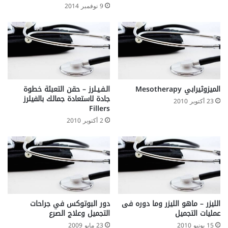
Y
ا
9 نوفمبر 2014
ل
ش
ه
ي
ة
A
p
p
الميزوثيرابي Mesotherapy
الـفـيـلرز – حقن التعبئة خطوة
e
جادة لاستعادة جمالك بالفيلرز
23 أكتوبر 2010
Fillers
t
i
2 أكتوبر 2010
t
e
L
o
s
s
الليزر – ماهو الليزر وما دوره فى
دور البوتوكس في جراحات
عمليات التجميل
التجميل وعلاج الصرع
15 يونيو 2010
23 مايو 2009