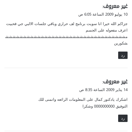
ي
غير معروف
:
ق
10 يوليو 2009 الساعة 6:05 ص
و
جزاكم الله خيرا انا سويت برنامج لف حراري وباقي جلسات الالبي جي فحبيت
ل
اعرف مفعوله على الجسم
مشششششششششششششششششششششششششششششششششش
شكورين
رد
ي
غير معروف
:
ق
14 يناير 2009 الساعة 8:35 ص
و
اشكرك يادكتور كمال على المعلومات الرائعه واتمنى للك
ل
التوفيق 0000000000 وشكرا
رد