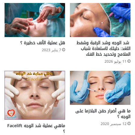
M
ل
M
ا
Y
ط
T
ف
U
ا
C
ل
K
ا
شد الوجه وشد الرقبة وشفط
هل عملية الأنف خطيرة ؟
-
س
اللغد: دليلك لاستعادة شباب
7 يناير 2023
A
ب
الملامح وتحديد خط الفك
B
ا
11 يوليو 2026
D
ب
O
و
M
ع
I
ل
N
ا
O
ج
P
ف
L
ق
ما هي أضرار حقن البلازما على
A
الوجه ؟
د
S
ا
12 سبتمبر 2020
ماهي عملية شد الوجه Facelift
T
ن
؟