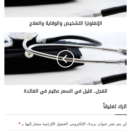
و
ن
ز
الإنفلونزا التشخيص والوقاية والعلاج
ا
ا
ل
ا
ت
ل
ش
ف
خ
ج
ي
ل
ص
.
و
.
ا
ق
ل
ل
الفجل.. قليل في السعر عظيم في الفائدة
و
ي
ق
ل
ا
ف
اترك تعليقاً
ي
ي
ة
ا
و
ل
لن يتم نشر عنوان بريدك الإلكتروني.
الحقول الإلزامية مشار إليها بـ
*
ا
س