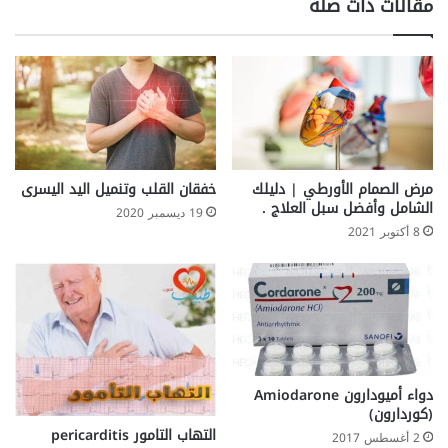
مقالات ذات صلة
ت
ر
ق
ف
ل
ى
ل
إ
خ
ز
ص
ا
و
ل
ب
ة
ت
ا
مرض الصمام الأورطي | دليلك
خفقان القلب وتنميل اليد اليسرى
ك
ل
الشامل وأفضل سبل العلاج .
19 ديسمبر 2020
ش
8 أكتوبر 2021
ع
ر
دواء أميودارون Amiodarone
(كوردارون)
التهاب التامور pericarditis
2 أغسطس 2017