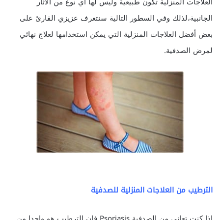
العلاجات المنزلية تكون طبيعية وليس لها أي نوع من الآثار
الجانبية،لذلك وفي السطور التالية سنتعرف عزيزي القارئ على
بعض أفضل العلاجات المنزلية التي يمكن استخدامها لعلاج نهائي
لمرض الصدفية.
الترطيب من العلاجات المنزلية للصدفية
اذا كنت تعاني من الصدفية Psoriasis فان الترطيب هو واحدا من