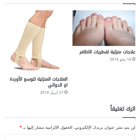
ر
ف
ج
ط
ف
ر
ا
ي
ن
ا
ا
ت
ل
ا
أ
ل
علاجات منزلية لفطريات الاظافر
ذ
ا
16 مايو 2014
ي
ظ
ن
ا
ي
ف
العلاجات المنزلية لتوسع الأوردة
ر
او الدوالي
27 أبريل 2014
اترك تعليقاً
لن يتم نشر عنوان بريدك الإلكتروني.
الحقول الإلزامية مشار إليها بـ
*
ا