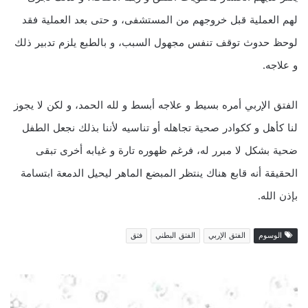
لهم العملية قبل خروجهم من المستشفى، و حتى بعد العملية فقد
لوحظ حدوث توقف تنفس مجهول السبب، و بالطبع يلزم تدبير ذلك
و علاجه.
الفتق الإربي أمره بسيط و علاجه أبسط و لله الحمد، و لكن لا يجوز
لنا كأهل و ككوادر صحية تجاهله أو تناسيه لأننا بذلك نجعل الطفل
ضحية بشكل لا مبرر له، فرغم ظهوره تارة و غيابه أخرى تبقى
الحقيقة أنه قابع هناك ينتظر المبضع الماهر ليحيل الدمعة ابتسامة
بإذن الله.
الوسوم
الفتق الإربي
الفتق البطني
فتق
م
ا