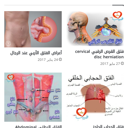
ك
ة
ن
S
ا
t
ل
e
ح
m
ص
c
و
e
ل
l
فتق القرص الرقبي cervical
أعراض الفتق الأربي عند الرجال
ع
l
disc herniation
ل
s
24 يناير 2017
27 مايو 2017
ي
ه
ا
؟
فتق الحجاب الحاجز
الفتق البطني Abdominal