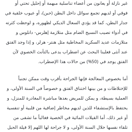
غير نازلة أو يعانون من أعضاء تناسلية مبهمة أو إحليل تحتي أو
فوقي أو لديهم تجمع سوائل داخل البطن (حبن)، أو عيوب خلقية في
جدار البطن، كما قد يؤدي السعال الديكي لظهوره، و لوحظت كثرته
في أدواء تصيب النسيج الضام مثل متلازمة إهلرس- دانلوس و
متلازمات عديد السكريد المخاطية مثل هنتر- هرلر، و إذا وجد الفتق
عند أنثى فعلينا البحث عن اضطراب يدعى بالتأنث الخصوي لأن
الفتق يوجد في (50%) من حالات هذا الإضطراب.
أما بخصوص المعالجة فإنها الجراحة بأقرب وقت ممكن تجنباً
للإختلاطات و من بينها اختناق الفتق و خصوصاً في السنة الأولى، و
العملية بسيطة، و يمكن للمريض بعدها مباشرة المغادرة للمنزل، و
يحتفظ بالإستشفاء للذين لديهم مخاطر إضافية من قلبية أو تنفسية
أو غير ذلك، أما القيلات المائية في الخصية فغالباً ما تشفى من
تلقاء نفسها خلال السنة الأولى، و لا جراحة لها اللهم إلا قيلة الحبل