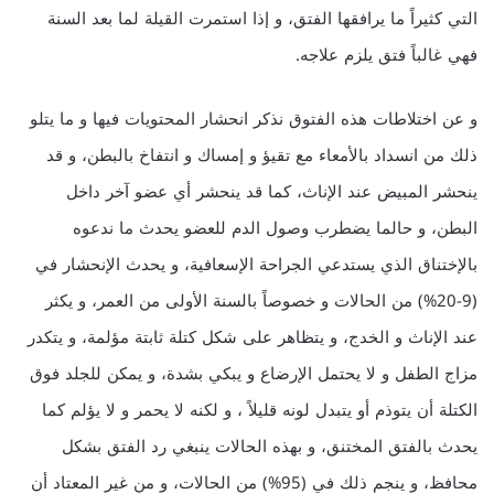
التي كثيراً ما يرافقها الفتق، و إذا استمرت القيلة لما بعد السنة
فهي غالباً فتق يلزم علاجه.
و عن اختلاطات هذه الفتوق نذكر انحشار المحتويات فيها و ما يتلو
ذلك من انسداد بالأمعاء مع تقيؤ و إمساك و انتفاخ بالبطن، و قد
ينحشر المبيض عند الإناث، كما قد ينحشر أي عضو آخر داخل
البطن، و حالما يضطرب وصول الدم للعضو يحدث ما ندعوه
بالإختناق الذي يستدعي الجراحة الإسعافية، و يحدث الإنحشار في
(9-20%) من الحالات و خصوصاً بالسنة الأولى من العمر، و يكثر
عند الإناث و الخدج، و يتظاهر على شكل كتلة ثابتة مؤلمة، و يتكدر
مزاج الطفل و لا يحتمل الإرضاع و يبكي بشدة، و يمكن للجلد فوق
الكتلة أن يتوذم أو يتبدل لونه قليلاً ، و لكنه لا يحمر و لا يؤلم كما
يحدث بالفتق المختنق، و بهذه الحالات ينبغي رد الفتق بشكل
محافظ، و ينجم ذلك في (95%) من الحالات، و من غير المعتاد أن