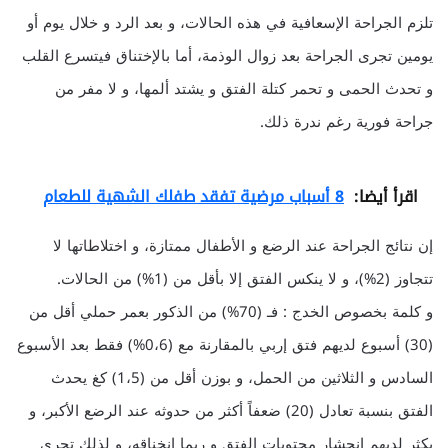
تلزم الجراحة الإسعافية في هذه الحالات، و بعد الرد و خلال يوم أو
يومين تجرى الجراحة بعد زوال الوذمة، أما بالإختناق فيتسرع القلب
و تحدث الحمى و تحمر كتلة الفتق و يشتد ألمها، و لا مفر من
جراحة فورية رغم ندرة ذلك.
اقرأ أيضا:
8 أسباب مرضية تفقد طفلك الشهية للطعام
إن نتائج الجراحة عند الرضع و الأطفال ممتازة، و اختلاطاتها لا
تتجاوز (2%)، و لا ينكس الفتق إلا بأقل من (1%) من الحالات.
و كلمة بخصوص الخدج : فـ (70%) من الذكور بعمر حملي أقل من
(30) أسبوع لديهم فتق إربي بالمقارنة مع (0،6%) فقط بعد الأسبوع
السادس و الثلاثين من الحمل، و بوزن أقل من (1،5) كغ يحدث
الفتق بنسبة تعادل (20) ضعفاً أكثر من حدوثه عند الرضع الأكبر، و
يكثر لديهم انحشار محتويات الفتق و ربما انخناقه، و لذلك تجرى