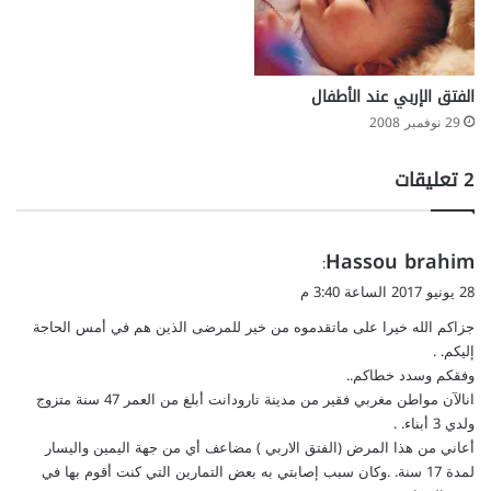
الفتق الإربي عند الأطفال
29 نوفمبر 2008
‫2 تعليقات
ي
Hassou brahim
:
ق
28 يونيو 2017 الساعة 3:40 م
و
جزاكم الله خيرا على ماتقدموه من خير للمرضى الذين هم في أمس الحاجة
ل
إليكم. .
وفقكم وسدد خطاكم..
انالآن مواطن مغربي فقير من مدينة تارودانت أبلغ من العمر 47 سنة متزوج
ولدي 3 أبناء. .
أعاني من هذا المرض (الفتق الاربي ) مضاعف أي من جهة اليمين واليسار
لمدة 17 سنة. .وكان سبب إصابتي به بعض التمارين التي كنت أقوم بها في