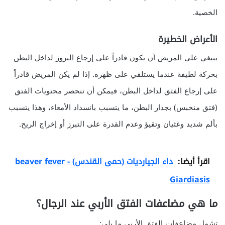
الخصية.
الأعراض الخطيرة
ينبغي على المريض أن يكون قادراً على إرجاع البروز لداخل البطن
بحركة لطيفة عندما يستلقي على ظهره. إذا لم يكن المريض قادراً
على إرجاع الفتق لداخل البطن، فيمكن أن تنحصر محتويات الفتق
(فتق منحبس) بجدار البطن، ما يتسبب بانسداد الأمعاء، وهذا يتسبب
بألم شديد وغثيان وتقيؤ وعدم القدرة على التبرز أو إخراج الريح.
اقرأ أيضا:
داء الجيارديات (حمى القندس) beaver fever -
Giardiasis
ما هي مضاعفات الفتق الأربي عند الرجال؟
تشمل مضاعفات الفتق الأربي ما يلي: