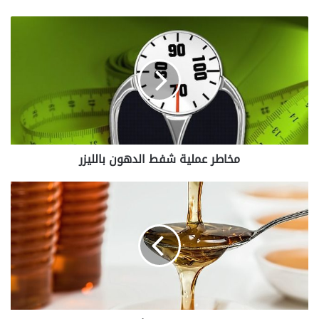
مخاطر
عملية
شفط
الدهون
بالليزر
مخاطر عملية شفط الدهون بالليزر
هل
يستطيع
مرضى
السكري
تناول
العسل