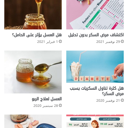
ل
ى
ا
ل
خ
ص
اكتشاف مرض السكر بدون تحليل
هل العسل يؤثر على الحامل؟
ي
29 نوفمبر 2021
1 فبراير 2021
ة
؟
و
ك
ي
ف
ن
ش
هل كثرة تناول السكريات يسبب
خ
مرض السكر؟
ص
العسل لعلاج الربو
21 نوفمبر 2020
ا
28 سبتمبر 2020
ل
س
ب