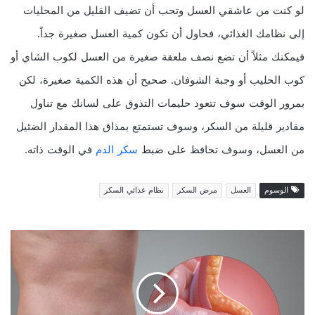
لو كنت من عاشقي العسل وتحب أن تضيف القليل من المحليات
إلى نظامك الغذائي، فحاول أن تكون كمية العسل صغيرة جداً.
فيمكنك مثلاً أن تضع نصف ملعقة صغيرة من العسل لكوب الشاي أو
كوب الحليب أو وجبة الشوفان. صحيح أن هذه الكمية صغيرة، لكن
بمرور الوقت سوف تتعود حليمات التذوق على لسانك مع تناول
مقادير قليلة من السكر، وسوف تستمتع بمذاق هذا المقدار الضئيل
من العسل، وسوف تحافظ على ضبط
سكر الدم
في الوقت ذاته.
الوسوم
العسل
مرض السكر
نظام غذائي السكر
أ
ع
ر
ا
ض
ا