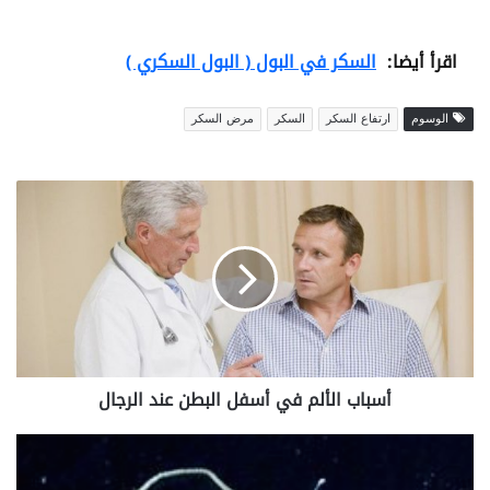
اقرأ أيضا:
السكر في البول ( البول السكري )
الوسوم
ارتفاع السكر
السكر
مرض السكر
أ
س
ب
ا
ب
ا
ل
أ
ل
أسباب الألم في أسفل البطن عند الرجال
م
ف
ي
أ
أ
ع