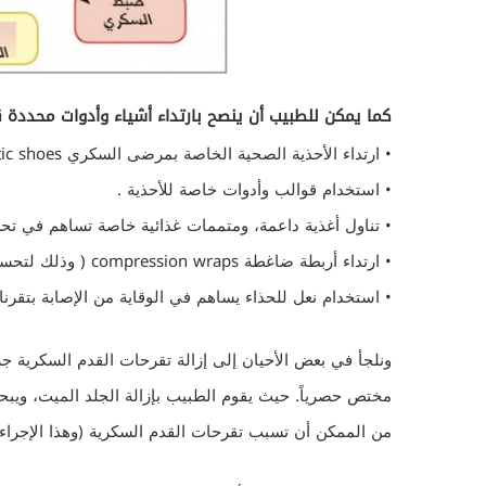
كما يمكن للطبيب أن ينصح بارتداء أشياء وأدوات محددة
• ارتداء الأحذية الصحية الخاصة بمرضى السكري diabetic shoes.
• استخدام قوالب وأدوات خاصة للأحذية .
• تناول أغذية داعمة، ومتممات غذائية خاصة تساهم في تح
• ارتداء أربطة ضاغطة compression wraps ( وذلك لتحسين التروية الدموية في القدم بشكل أساسي).
• استخدام نعل للحذاء يساهم في الوقاية من الإصابة بتقرنا
ونلجأ في بعض الأحيان إلى إزالة تقرحات القدم السكرية ج
مختص حصرياً. حيث يقوم الطبيب بإزالة الجلد الميت، ويبح
من الممكن أن تسبب تقرحات القدم السكرية (وهذا الإجراء يعرف بتنض