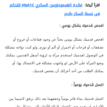
اقرأ أيضا:
فائدة الهيموجلوبين السكري HbA1C للتحكم
فى نسبة السكر بالدم
افحص قدميك بشكل يومي :
افحص قدميك بشكل يومي بحثاً عن وجود فقاعات أو جروح أو
تشققات أو قرحات أو احمرار أو ألم أو تورم. ولو كنت تواجه مشكلة
في الوصول لقدميك استخدم مرآة يد لرؤية أسفل القدمين. يمكنك
وضع المرآة على الأرض لو واجهت مشكلة في الامساك بها، أو
يمكنك الطلب من أحد أعزائك أن يفحص قدميك.
اغسل قدميك يومياً :
اغسل قدميك بماء فاتر يومياً وجففهما بعد ذلك برفق لاسيما بين
الأصابع. استخدم حجر الخفان لإزالة الأثفان التي تتشكل على