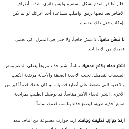
قلم أظافر القدم بشكل مستقيم وليس دائري. شذب أطراف
الأظافر بعد قصها برفق. واطلب مساعدة أحد أعزائك لو لم يكن
بإمكانك فعل ذلك بنفسك.
لا تمش حافياً.
لا تمش حافياً، ولا حتى في المنزل، كي تحمي
قدميك من الإصابات.
اشتر حذاء يلائم قدميك
تماماً. اشتر حذاء مريحاً يعطي الدعم ومص
الصدمات لقدميك. تجنب الأحذية الضيقة والأحذية مرتفعة الكعب
والأحذية التي تضغط على أصابع قدميك. لو كان عندك قدماً أكبر من
الأخرى، اشتر الحذاء الأكبر مقاساً. قد يوصيك الطبيب بمراجعة
صانع أحذية طبية، ليصنع حذاء يناسب قدمك تماماً.
ارتد جوارب نظيفة وجافة.
ارتد جوارب مصنوعة من ألياف تبعد