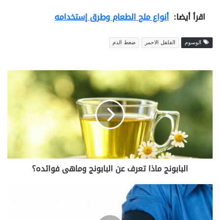
اقرأ أيضا:
أنواع ملح الطعام وطرق إستخدامه
الوسوم
الفلفل الاحمر
ضغط الدم
ا
ل
ب
ا
ب
و
ن
ج
م
البابونج ماذا تعرف عن البابونج وماهى فوائده؟
ا
ذ
ا
4
ت
ط
ع
ر
ر