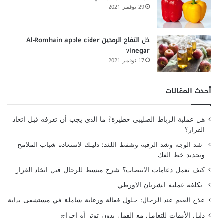
29 نوفمبر 2021
خل التفاح الرمحين Al-Romhain apple cider
vinegar
17 نوفمبر 2021
أحدث المقالات
هل عملية الرباط الصليبي خطيرة؟ ما الذي يجب أن تعرفه قبل اتخاذ
القرار؟
شد الوجه وشد الرقبة وشفط اللغد: دليلك لاستعادة شباب الملامح
وتحديد خط الفك
كيف تعمل دعامات الانتصاب؟ شرح مبسط للرجال قبل اتخاذ القرار
تكلفة عملية الشريان الاورطي
علاج العقم عند الرجال: حلول فعالة ورعاية شاملة في مستشفى بداية
دليل الأمهات للتعامل مع القمل بدون توتر أو إحراج