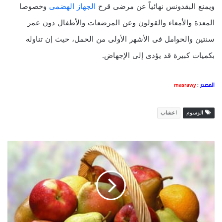
ويمنع البقدونس نهائياً عن مرضى قرح
الجهاز الهضمى
وخصوصا
المعدة والأمعاء والقولون وعن المرضعات والأطفال دون عمر
سنتين والحوامل فى الأشهر الأولى من الحمل، حيث إن تناوله
بكميات كبيرة قد يؤدى إلى الإجهاض.
المصدر
:
masrawy
الوسوم
اعشاب
ن
ص
ا
ئ
ح
ق
ب
ل