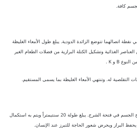
لجسم كافة.
وفي نقطة اتصالهما تتوضع الزائدة الدودية. يبلغ طول الأمعاء الغليظة
عناصر الغذائية وتشكيل الكتلة البرازية من فضلات الطعام الغير
ع B و K .
وهو الجزء الأخير في السبيل الهضمي والذي يفتح نحو خارج الجسم في فتحة الشرج. يبلغ طولة 20 سنتيمتراً ويتم به استكمال
 يحفظ البراز ويحرض شعور الحاجة للتبرز عند الإنسان.