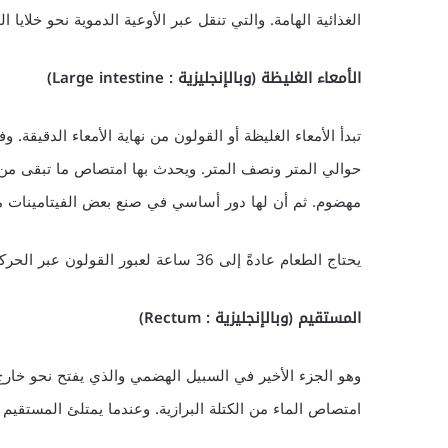
الغذائية الهامة. والتي تنقل عبر الأوعية الدموية نحو خلايا ا
الأمعاء الغليظة (وبالإنجليزية : Large intestine)
تبدأ الأمعاء الغليظة أو القولون من نهاية الأمعاء الدقيقة. 
حوالي المتر ونصف المتر. ويحدث بها امتصاص ما تبقى من ال
مهضوم. ثم أن لها دور أساسي في صنع بعض الفيتامينات من النو
يحتاج الطعام عادةً إلى 36 ساعة لعبور القولون عبر الحركات التقلصية له. وتنتهي الأمعاء الغليظة بما يسمى المستقيم.
المستقيم (وبالإنجليزية : Rectum)
امتصاص الماء من الكتلة البرازية. وعندما يمتلئ المستقيم