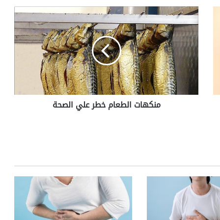
م
ن
ك
ه
ا
ت
ا
ل
ط
منكهات الطعام خطر علي الصحة
ع
ا
م
خ
ط
ر
ع
ل
ي
ا
ل
ص