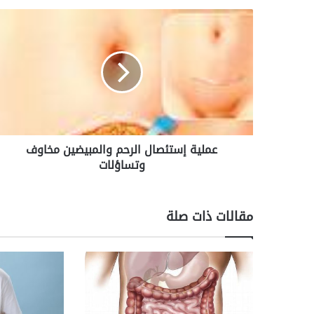
ع
م
ل
ي
ة
إ
س
ت
ئ
عملية إستئصال الرحم والمبيضين مخاوف
ص
وتساؤلات
ا
ل
ا
ل
مقالات ذات صلة
ر
ح
م
و
ا
ل
م