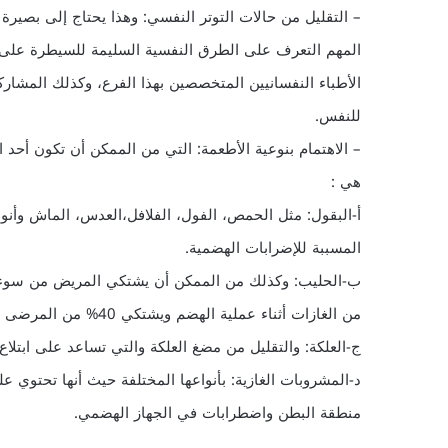
– التقليل من حالات التوتر النفسي: وهذا يحتاج إلى بصيرة
المهم التعرف على الطرق النفسية السليمة للسيطرة على
الأطباء النفسانيين المتخصصين بهذا الفرع، وكذلك المشارك
للنفس.
– الاهتمام بنوعية الأطعمة: التي من الممكن أن تكون أحد 
هي :
أ‌-البقول: مثل الحمص، الفول، الفلافل،العدس، الماش وأن
المسببة للإضرابات الهضمية.
ب‌-الحليب: وكذلك من الممكن أن يشتكي المريض من سوء ه
من الغازات أثناء عملية الهضم ويشتكي 40% من المرضى من صعوبة هضم سكر الحليب .
ج‌-العلكة: والتقليل من مضغ العلكة والتي تساعد على ابتلاع
د‌-المشروبات الغازية: بأنواعها المختلفة حيث أنها تحتوي 
منطقة البطن واضطرابات في الجهاز الهضمي.