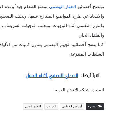
وينصح أخصائيو
الجهاز الهضمي
بمضغ الطعام جيداً وعدم الإ
والابتعاد عن طرح المواضيع المتنازع عليها، وتجنب الضجيج 
والتوتر النفسي أثناء الوجبات. وتجنب الوجبات السريعة، و
والفلفل الحار.
كما ينصح أخصائيو الجهاز الهضمي بتناول كميات من الألياف
السلطات المتنوعة.
اقرأ أيضا:
الصداع النصفي أثناء الحمل
المصدر:شبكه الاعلام العربيه
الوسوم
أمراض القولون
القولون
انتفاخ البطن