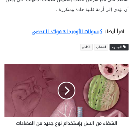
أن تؤدي إلى أزمة قلبية حادة ومتكررة .
اقرأ أيضا:
كبسولات الأوميجا 3 فوائد لا تحصي
الوسوم
اعشاب
الكاكاو
ا
ل
ش
ف
ا
ء
م
ن
ا
الشفاء من السل بإستخدام نوع جديد من المضادات
ل
س