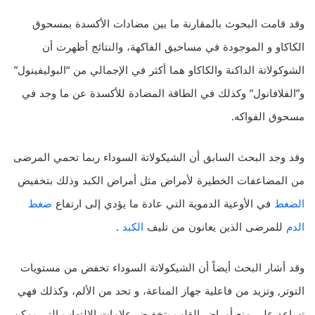
وقد قامت البحوث بالمقارنة ما بين مضادات الأكسدة بمسحوق
الكاكاو و الموجودة في مساحيق الفاكهة، والنتائج أظهرت أن
الشوكولاتة الداكنة والكاكاو هما أكثر في الإجمالي من “البوليفينول”
و”الفلافانول” وكذلك في الطاقة المضادة للأكسدة عن ما وجد في
مسحوق الفواكه.
وقد وجد البحث السابق أن الشيكولاتة السوداء ربما تحمي المرضى
من المضاعفات الخطيرة لأمراض مثل أمراض الكبد وذلك بتخفيض
الضغط
في الأوعية الدموية التي عادة ما يؤدي إلى ارتفاع
ضغط
الدم
للمرضى الذين يعانون من تليف
الكبد
.
وقد أشار البحث أيضاً أن الشيكولاتة السوداء تخفض من مستويات
التوتر, وتزيد من فاعلية جهاز المناعة، و تحد من الألم، وكذلك فهي
تساعد علي منع أمراض القلب بتخفيض علامات الالتهاب التي يمكن