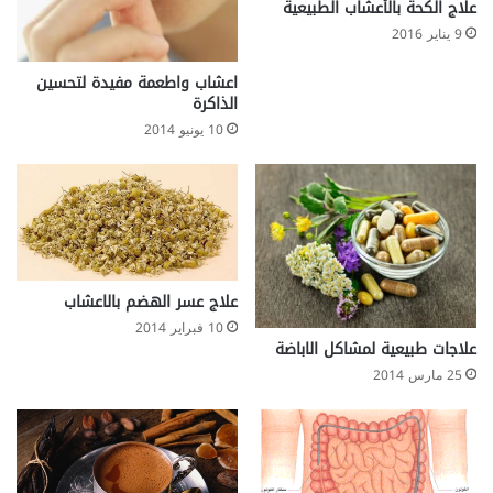
ض
ى
علاج الكحة بالأعشاب الطبيعية
ا
F
9 يناير 2016
د
a
ا
t
اعشاب واطعمة مفيدة لتحسين
ت
t
الذاكرة
y
10 يونيو 2014
l
i
v
e
r
علاج عسر الهضم بالاعشاب
10 فبراير 2014
علاجات طبيعية لمشاكل الاباضة
25 مارس 2014