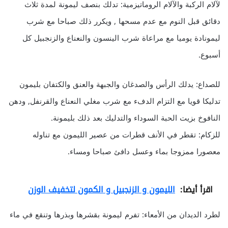
لآلام الركبة والآلام الروماتيزمية: تدلك بنصف ليمونة لمدة ثلاث
دقائق قبل النوم مع عدم مسحها , ويكرر ذلك صباحا مع شرب
ليمونادة يوميا مع مراعاة شرب الينسون والنعناع والزنجبيل كل
أسبوع.
للصداع: يدلك الرأس والصدغان والجبهة والعنق والكتفان بليمون
تدليكا قويا مع التزام الدفء مع شرب مغلي النعناع والقرنفل, ودهن
النافوخ بزيت الحبة السوداء والتدليك بعد ذلك بليمونة.
للزكام: تقطر في الأنف قطرات من عصير الليمون مع تناوله
معصورا ممزوجا بماء وعسل دافئ صباحا ومساء.
اقرأ أيضا:
الليمون و الزنجبيل و الكمون لتخفيف الوزن
لطرد الديدان من الأمعاء: تفرم ليمونة بقشرها وبذرها وتنقع في ماء