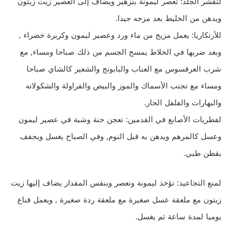
لتقشر الجلد: تعصر ليمونة بنزهير ويضاف إلى العصير زيت زيتون
ويدهن من الخليط بعد مزجه جيدا.
للأرتكاريا: يعمل مزيج من ماء ورد وعصير ليمون وكزبرة خضراء ,
وبعد ضربها في الخلاط يمسح الجسم من ذلك صباحا ومساء, مع
شرب العرقسوس مع العناب والبابونج والشعير كالشاي صباحا
ومساء مع تجنب الأسماك والموز والبيض والفراولة والشكولاته
والبهارات والفلفل الحار.
لفطريات الأصابع في القدمين: تعجن حنة وشبة في عصير ليمون
وعسل كالمرهم ويدهن به قبل النوم, وفي الصباح يغسل ويجفف
بقطن طبي.
لمنع التجاعيد: تؤخذ ليمونة وتعصر وبنفس المقدار يضاف إليها زيت
زيتون مع ملعقة عسل صغيرة مع ملعقة ردة صغيرة , ويعمل قناع
يوميا لمدة ساعة ثم يغسل.