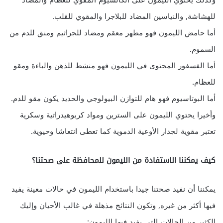
وكذلك يحتوي الليمون على الكالسيوم المقوي للعظام والمضاد
للهشاشة, والنياسين المضاد للبلاجرا والمقوي للقلب.
أما حامض الليمون فهو مطهر معقم ومضاد للجراثيم ومنق للدم من
السموم.
أما الفسفور المحتوى في الليمون فهو منشط للذهن والباءة ومقو
للعظام.
أما البوتاسيوم فهو هام للتوازن البيولوجي والحديد يكون مقو للدم.
وأخيرا يحتوي الليمون على السترين ومواد كربوهيدراتية وسكرية
تعتبر مقوية لجدار الأوعية الدموية كما تعطى انتعاشا وحيوية.
كيف يمكننا الاستفادة من الليمون للمحافظة على صحتنا؟
يمكننا أن نفيد صحتنا جيدا باستخدام الليمون في حالات معينة يفيد
فيها أكثر من غيره, وتكون النتائج مذهلة في غالب الأحيان وإليك
الكثير من الحالات التي يفيد فيها الليمون: