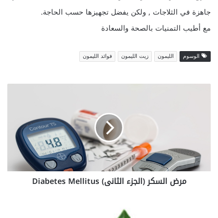
جاهزة في الثلاجات , ولكن يفضل تجهيزها حسب الحاجة.
مع أطيب التمنيات بالصحة والسعادة
الوسوم
الليمون
زيت الليمون
فوائد الليمون
م
ر
ض
ا
ل
س
ك
ر
(
مرض السكر (الجزء الثانى) Diabetes Mellitus
ا
ل
ج
ا
ز
ل