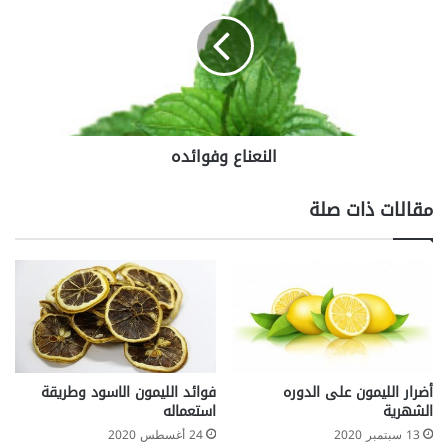
ء
ن
ا
ع
ل
ن
ث
ا
ا
ع
ن
و
ى
ف
النعناع وفوائده
)
و
D
ا
i
ئ
مقالات ذات صلة
a
د
b
ه
e
t
e
s
M
e
l
أضرار الليمون على الدوره
فوائد الليمون الاسود وطريقة
l
الشهرية
استعماله
i
13 سبتمبر 2020
24 أغسطس 2020