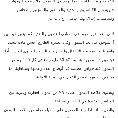
الفواكه وسكر القصب.كما توجد في الليمون أملاح معدنية ومواد
حيوية مثل الكالسيوم والحديد والفسفور والمنجنيز والنحاس
وفيتامينات (ب1, ب2, ب3, ا , ج , ب ب)
التي تلعب دورا مهما في التوازن العصبي والتغذية كما يعتبر فيتامين
أ الموجود في لب الليمون وفي عصيره الطازج أحسن مادة للجلد
ولعمليات النمو عند الأطفال ولتعزيز بناء النسيج الحيوي الجديد, أما
فيتامين ج الموجود بنسبة (40 50 مليجرام) في كل 100 جم من
الليمون فله خواص عظيمة في أوضاع الغدد وعملها ونشاطها, أما
فيتامين ب فهو العنصر الفعال في حماية الأوعية.
وتحتوى خلاصة الليمون على 95% من المواد العطرية وغيرها من
العناصر المفيدة في الطب والصناعة.
والطريف أننا إذا أردنا الحصول على 1 كيلو جرام من خلاصة الليمون