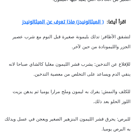
اقرأ أيضا:
( الميثالونيدز) ماذا تعرف عن الميثالونيدز
لتشقق الأظافر: تدلك بليمونة صغيرة قبل النوم مع شرب عصير
الجزر والليمونادة من حين لآخر.
للإقلاع عن التدخين: يشرب قشر الليمون مغليا كالشاي صباحا لانه
ينقي الدم ويساعد على التخلص من معصية التدخين.
للكلف والنمش: يفرك به ليمون وملح مرارا يوميا ثم يدهن بزيت
اللوز الحلو بعد ذلك.
للبرص: يحرق قشر الليمون البنزهير الصغير ويعجن في عسل ويدلك
به البرص يوميا.