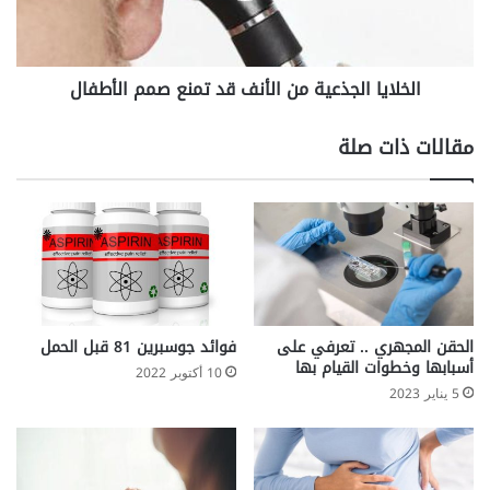
ا
ا
ل
الخلايا الجذعية من الأنف قد تمنع صمم الأطفال
ج
ذ
ع
مقالات ذات صلة
ي
ة
م
ن
ا
ل
أ
ن
ف
الحقن المجهري .. تعرفي على
فوائد جوسبرين 81 قبل الحمل
ق
أسبابها وخطوات القيام بها
10 أكتوبر 2022
د
5 يناير 2023
ت
م
ن
ع