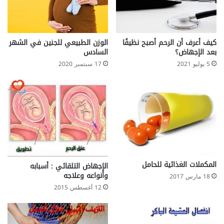
ح
ل
ة
ص
ج
م
ي
ن
كيف أعرف أن الرحم أصبح نظيفًا
الوزن الطبيعي للجنين في الشهر
د
ا
بعد الإجهاض؟
السادس
ة
ل
5 يوليو 2021
17 سبتمبر 2020
خ
ك
ل
و
ا
ا
ل
ب
ا
ي
ن
س
ق
ا
ط
ل
ا
م
المكملات الغذائية للحامل
ع
ز
الإجهاض التلقائي : أسبابه
ا
وأنواعه وعلاجه
ع
18 مارس 2017
ل
ج
12 أغسطس 2015
ط
ة
م
ث