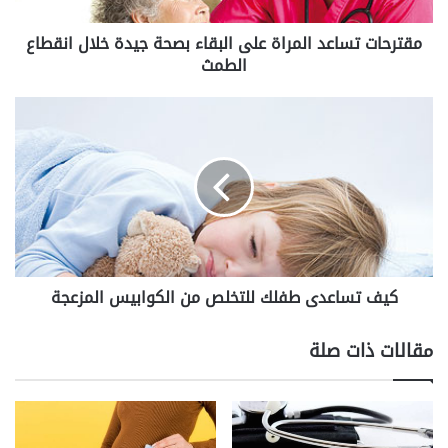
ت
س
مقترحات تساعد المراة على البقاء بصحة جيدة خلال انقطاع
ا
الطمث
ع
د
ا
ك
ل
ي
م
ف
ر
ت
ا
س
ة
ا
ع
ع
ل
د
ى
ى
ا
كيف تساعدى طفلك للتخلص من الكوابيس المزعجة
ط
ل
ف
ب
ل
مقالات ذات صلة
ق
ك
ا
ل
ء
ل
ب
ت
ص
خ