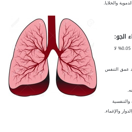
موية والخلايا.
 الجو:
عندما تكون نسبة CO2 في الهواء المستنشق طبيعية 0.05% لا
 في هواء التنفس إلى 3% يزداد عمق التنفس
رانية والتنفسية
وار والإغماء.