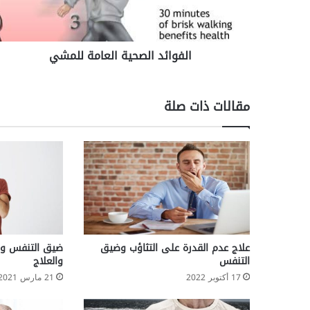
د
ا
ل
الفوائد الصحية العامة للمشي
ص
ح
ي
ة
مقالات ذات صلة
ا
ل
ع
ا
م
ة
ل
ل
م
ش
علاج عدم القدرة على التثاؤب وضيق
ضيق التنفس وكثر
ي
التنفس
والعلاج
17 أكتوبر 2022
21 مارس 2021