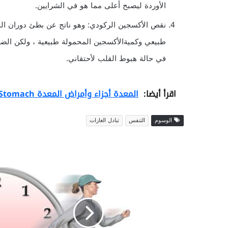
الأوردة ليصبح أعلى مما هو في الشرايين.
نقص الأكسجين الركودي: وهو ناتج عن بطئ دوران الد
طبيعي وكميةالأكسجين المحمولة طبيعية ، ولكن الضغ
في حالة هبوط القلب لأحتقاني.
اقرأ أيضا:
المعدة أجزاء وأمراض المعدة The Stomach
الوسوم
التنفس
تبادل الغازات
ا
ل
ف
و
ا
ئ