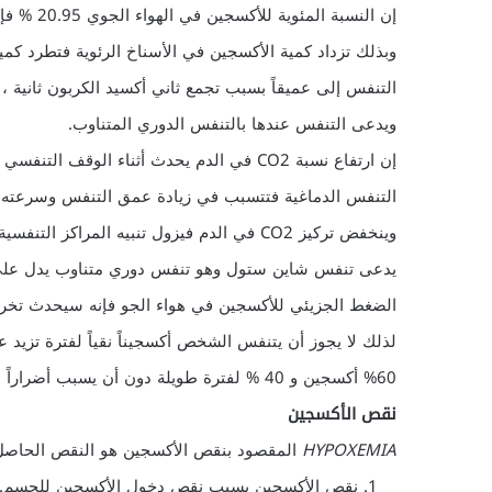
التنفس إلى عميقاً بسبب تجمع ثاني أكسيد الكربون ثانية ، 
ويدعى التنفس عندها بالتنفس الدوري المتناوب.
إن ارتفاع نسبة CO2 في الدم يحدث أثناء ال
التنفس الدماغية فتتسبب في زيادة عمق التنفس وسرعته ، 
وينخفض تركيز CO2 في الدم فيزول تنبيه المرا
يدعى تنفس شاين ستول وهو تنفس دوري متناوب يدل على 
الضغط الجزيئي للأكسجين في هواء الجو فإنه سيحدث تخري
لذلك لا يجوز أن يتنفس الشخص أكسجيناً نقياً لفترة تزيد ع
60% أكسجين و 40 % لفترة طويلة دون أن يسبب أضراراً صحية .
نقص الأكسجين
HYPOXEMIA
المقصود بنقص الأكسجين هو النقص الحاصل 