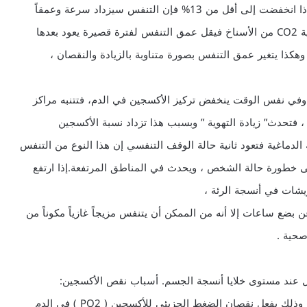
إن النسبة المئوية للأكسجين في الهواء الجوي 20.95 % فإذا انخفضت إلى أقل من 13% فإن التنفس سيزداد سرعة وعمقاً
وبذلك تزداد كمية الأكسجين في الأسناخ الرئوية فتطرد كمية CO2 من الأسناخ فيقل عمق التنفس لفترة قصيرة يعود بعدها
وهكذا يتغير عمق التنفس بصورة متناوبة بالزيادة والنقصان ،
وقف التنفسي وفي نفس الوقت ينخفض تركيز الأكسجين في الدم، فتتنبه مراكز
فتحدث” زيادة التهوية ” وبسبب هذا تزداد نسبة الأكسجين
كز التنفسية الدماغية فتعود ثانية حالة الوقف التنفسي إن هذا النوع من التنفس
خطورة حالة الشخص ، ويحدث في المناطق المرتفعة.إذا ارتفع
شات في أنسجة الرئة ،
ن بضع ساعات إلا أنه من الممكن أن يتنفس مزيجاً غازياً مكوناً من
عند مستوى خلايا أنسجة الجسم. أسباب نقص الأكسجين:
نقص الأكسجين بسبب نقص دخول الأكسجين للجسم. وذلك بفعل نقصان الضغط الجزيئي للأكسجين ( PO2 ) في الدم