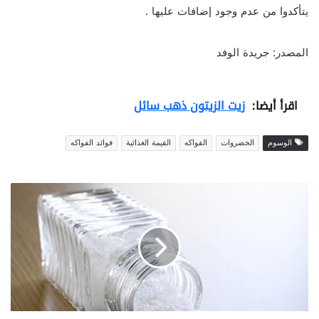
يتأكدوا من عدم وجود إضافات عليها .
المصدر: جريدة الوفد
اقرأ أيضا:
زيت الزيتون ذهب سائل
الوسوم
الخضروات
الفواكه
القيمة الغذائية
فوائد الفواكه
م
ا
ه
و
م
ق
د
ا
ر