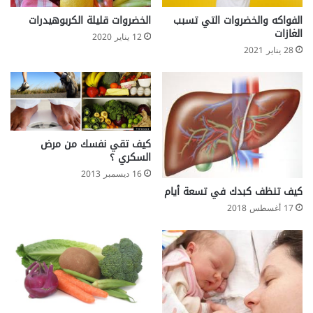
ط
ع
الفواكه والخضروات التي تسبب
الخضروات قليلة الكربوهيدرات
ا
الغازات
12 يناير 2020
م
28 يناير 2021
ص
ح
ي
.
.
كيف تقي نفسك من مرض
السكري ؟
16 ديسمبر 2013
كيف تنظف كبدك في تسعة أيام
17 أغسطس 2018