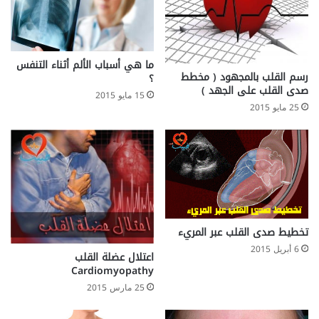
ل
ب
ر
و
س
ما هي أسباب الألم أثناء التنفس
رسم القلب بالمجهود ( مخطط
؟
ت
صدى القلب على الجهد )
ا
15 مايو 2015
25 مايو 2015
ت
ا
تخطيط صدى القلب عبر المريء
6 أبريل 2015
اعتلال عضلة القلب
Cardiomyopathy
25 مارس 2015