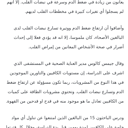
يعانون من زيادة في ضغط الدم وسرعة في نبضات القلب. إلا أنهم
لم يسجلوا أي تغيرات كبيرة في مخططات القلب لديهم.
وأضافوا أن ارتفاع ضغط الدم ووتيرة تسارع نبضات القلب لدى
البالغين الأصحاء، كان ملموسا، إلا انه قد يؤدي فعلا إلى إحداث
أضرار في صحة الأشخاص المعانين من إمراض القلب.
وقال جيمس كالوس مدير العناية الصحية في المستشفى الذي
اشرف على الدراسة، إن مستويات الكافيين والتاورين الموجودين
في هذا النوع من المشروبات، ربما تكون مسؤولة عن ارتفاع ضغط
الدم وتسارع نبضات القلب. وتحتوي مشروبات الطاقة على كميات
من الكافيين تعادل ما هو موجود منه في قدح او قدحين من القهوة.
ودرس الباحثون 15 من البالغين الذين امتنعوا عن تناول أي مواد
حاوية على الكافيين لمدة يومين قبل بدء الدراسة، وخلال كل فترتها