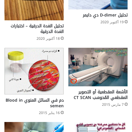
t
s
y
تحليل D-dimer دي دايمر
n
19 أكتوبر 2020
d
تحليل الغدة الدرقية – اختبارات
الغدة الدرقية
r
o
18 أكتوبر 2020
m
e
الأشعة المقطعية أو التصوير
المقطعي المُحوسَب CT SCAN
دم في السائل المنوي Blood in
7 مارس 2015
semen
16 يناير 2015