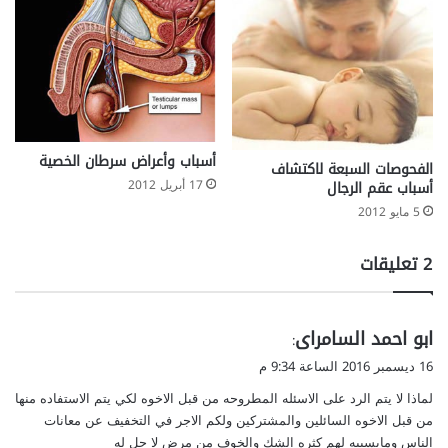
أسباب وأعراض سرطان الخصية
الفحوصات السبعة لاكتشاف
17 أبريل 2012
أسباب عقم الرجال
5 مايو 2012
‫2 تعليقات
ي
ابو احمد السامراى
:
ق
16 ديسمبر 2016 الساعة 9:34 م
و
لماذا لا يتم الرد على الاسئله المطروحه من قبل الاخوه لكي يتم الاستفاده منها
ل
من قبل الاخوه السائلين والمشتركين ولكم الاجر في التخفيف عن معانات
الناس ومايسببه لهم كثره الشك والخوف من مرض لا حل له