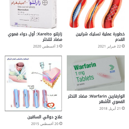
ا
ت
ل
و
ح
أ
ا
م
ل
ع
ة
ن
خطورة عملية تسليك شرايين
زارلتو Xarelto: أول دواء فموي
؟
د
القدم
مضاد للتخثر
ا
22 فبراير 2021
3 أغسطس 2020
ل
م
ر
أ
ة
الوارفارين Warfarin: مضاد التخثر
الفموي الأشهر
21 أبريل 2018
علاج دوالي الساقين
20 أغسطس 2015