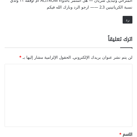
المترالي وتبديل شريان — هل استمر بالدواء ACITROM ام اوقفه ؟؟ ولدي
نسبة الكرياتينين 2.3 —— ارجو الرد وبارك الله فيكم
رد
اترك تعليقاً
لن يتم نشر عنوان بريدك الإلكتروني.
الحقول الإلزامية مشار إليها بـ
*
ا
ل
ت
ع
ل
ي
ق
*
الاسم
*