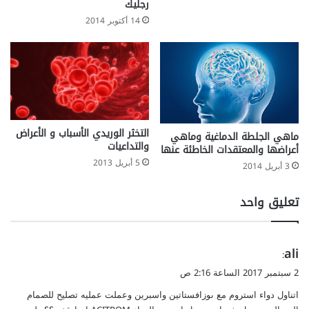
رجليك
14 أكتوبر 2014
التخثر الوريدي الأسباب و الأعراض
ماهي الجلطة الدماغية وماهي
والتداعيات
أعراضها والمعتقدات الخاطئة عنها
5 أبريل 2013
3 أبريل 2014
تعليق واحد
ي
ali
:
ق
2 سبتمبر 2017 الساعة 2:16 ص
و
اتناول دواء استروم مع ىوزافستاتين واسبرين وعملت عمليه تصليح للصمام
ل